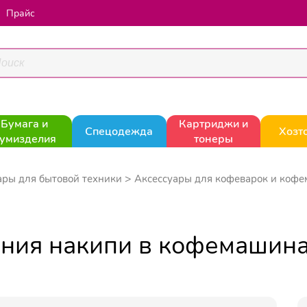
Прайс
Бумага и
Картриджи и
Спецодежда
Хозт
умизделия
тонеры
ары для бытовой техники
Аксессуары для кофеварок и коф
ния накипи в кофемашина