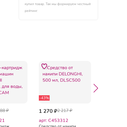
купил товар. Так мы формируем честный
рейтинг.
-43%
-3%
588 ₽
1 270 ₽
2 217 ₽
664.06 ₽
6
21
арт: C453312
арт: 12903
тридж
Средство от накипи
Средство дл