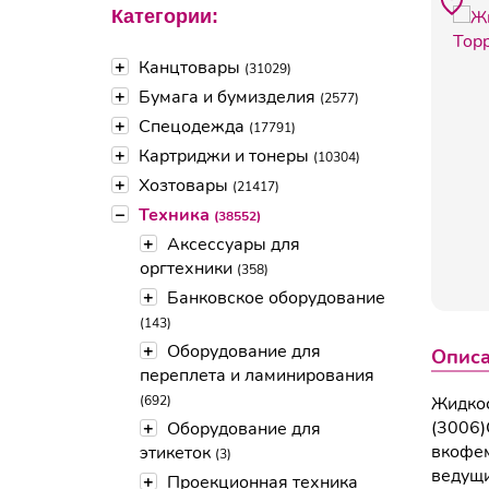
Категории:
+
Канцтовары
(31029)
+
Бумага и бумизделия
(2577)
+
Спецодежда
(17791)
+
Картриджи и тонеры
(10304)
+
Хозтовары
(21417)
–
Техника
(38552)
+
Аксессуары для
оргтехники
(358)
+
Банковское оборудование
(143)
+
Оборудование для
Опис
переплета и ламинирования
(692)
Жидкос
(3006)
+
Оборудование для
вкофем
этикеток
(3)
ведущи
+
Проекционная техника