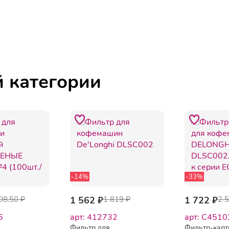
й категории
-14%
-33%
08.50 ₽
1 562 ₽
1 819 ₽
1 722 ₽
2 
6
арт: 412732
арт: C4510
Фильтр для
Фильтр-кар