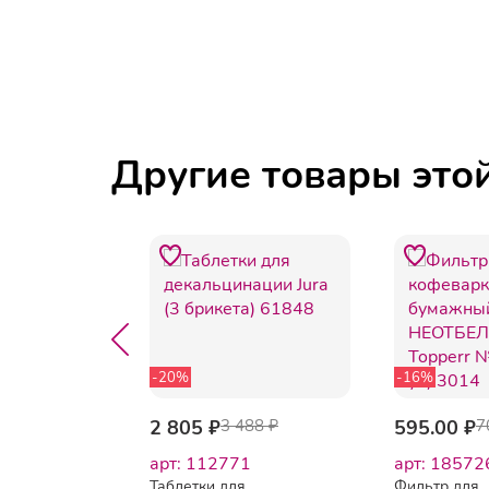
Другие товары это
-20%
-16%
425 ₽
2 805 ₽
3 488 ₽
595.00 ₽
7
75
арт: 112771
арт: 18572
я чистки
Таблетки для
Фильтр для