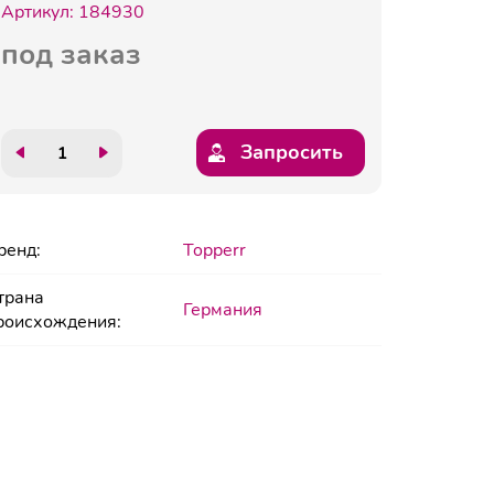
Артикул:
184930
под заказ
Запросить
ренд:
Topperr
трана
Германия
роисхождения: