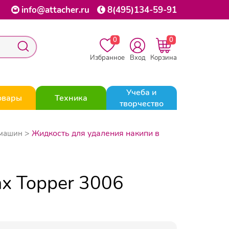
info@attacher.ru
8(495)134-59-91
0
0
Избранное
Вход
Корзина
Учеба и
овары
Техника
творчество
Жидкость для удаления накипи в
емашин
х Topper 3006