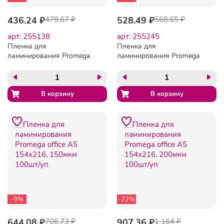
436.24 ₽
479.67 ₽
528.49 ₽
568.65 ₽
арт: 255138
арт: 255245
Пленка для
Пленка для
ламинирования Promega
ламинирования Promega
office 154х216, 100мкм
office А5 154х216, 125мкм
100шт/уп.
100шт/уп
-9%
-22%
644.08 ₽
706.73 ₽
907.36 ₽
1 164 ₽