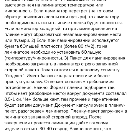
выставленная на ламинаторе температура или
микронность. Если ламинатор перегрет (на готовом
образце появились волны или пузыри), то ламинатору
необходимо дать остыть, иначе пленка будет плавиться.
Если ламинатор холодный, то при ламинировании на
пленке могут образоваться незаламинированные места
или пузыри. 2) Если при ламинировании используется
бумага бОльшей плотности (более 80 г/м2), то на
ламинаторе необходимо установить бОльшую
(температуру/микронность). 3) Пакет для ламинирования
необходимо загружать в ламинатор строго запаянной
стороной пакета. Товар относится к ценовому сегменту
"бюджет". Имеет базовые характеристики и более
простую упаковку. Отвечает основным требованиям
потребления. Важно! Формат пленки подбираем так,
чтобы кант (свободное место) вокруг документа составлял
0.5-1 см. Чем больше кант, тем прочнее и герметичнее
будет запаян документ. Документ капсулируем в пленку-
пакет, разогреваем ламинатор. Пленку-пакет загружаем в
ламинатор запаянной стороной вперед. После
завершения процесса ламинации дайте готовому
изделию остыть 30-40 секунд. Важно помнить, что