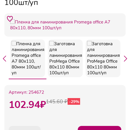
100шт/уп
Артикул:
254672
102.94
₽
145.60 ₽
-29%