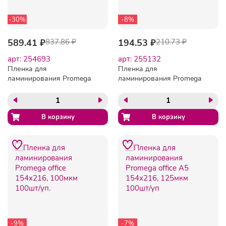
-30%
-8%
589.41 ₽
837.86 ₽
194.53 ₽
210.73 ₽
арт: 254693
арт: 255132
Пленка для
Пленка для
ламинирования Promega
ламинирования Promega
office А6 111х154, 250мкм
office 111х154, 80мкм
100шт/уп
100шт/уп.
-9%
-7%