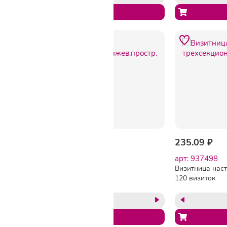
бордовая, 235399
-13%
817.20 ₽
935.89 ₽
235.09 ₽
арт: 852892
арт: 937498
Визитница настольная
Визитница нас
А5,96виз,гибкая,синяя,оранжев.простр.
120 визиток
АТТАСНЕ Bizon
трехсекцион.A