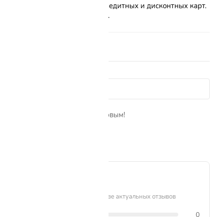
визитных карточек или 10 кредитных и дисконтных карт.
Размер изделия – 110х70 мм.
Отзывы о товаре 0
Показать сначала:
Пока нет отзывов. Будьте первым!
Написать отзыв
0 / 5
Рейтинг формируется на основе актуальных отзывов
5 звёзд
0