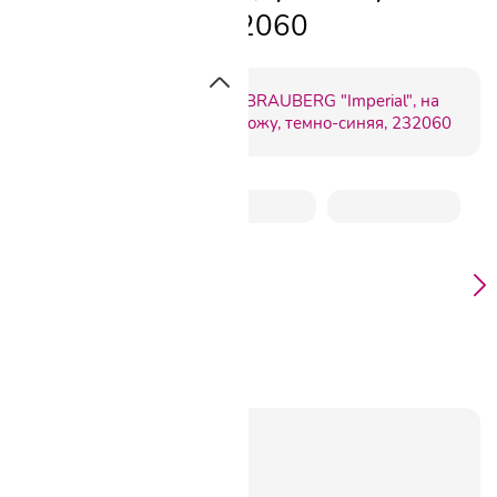
темно-синяя, 232060
Артикул:
C232060
267.32
₽