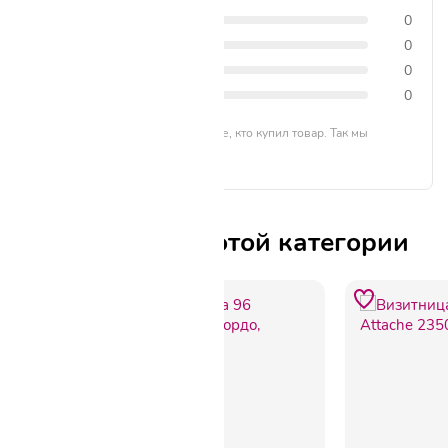
4 звезды
0
3 звезды
0
2 звезды
0
1 звезда
0
Отзывы могут оставлять только те, кто купил товар. Так мы
формируем честный рейтинг.
Другие товары этой категории