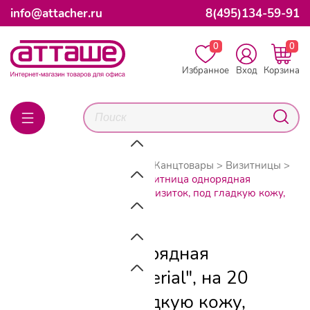
info@attacher.ru
8(495)134-59-91
0
0
Избранное
Вход
Корзина
Главная
Каталог товаров
Канцтовары
Визитницы
Визитницы карманные
Визитница однорядная
BRAUBERG "Imperial", на 20 визиток, под гладкую кожу,
темно-синяя, 232060
Визитница однорядная
BRAUBERG "Imperial", на 20
визиток, под гладкую кожу,