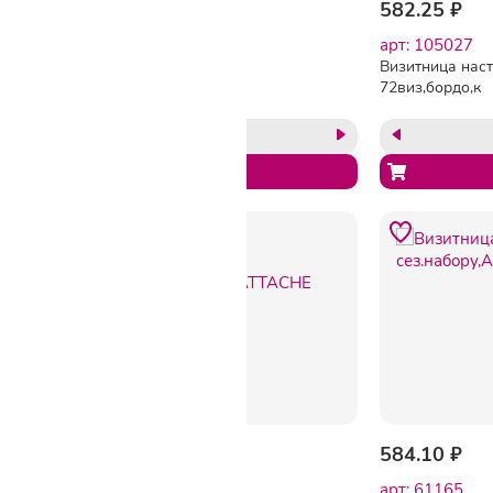
584.10 ₽
582.25 ₽
арт: 213265
арт: 105027
Визитница настольная 72
Визитница нас
виз,черный,А5,133х202мм,АТТАСНЕ
72виз,бордо,к
Вива
сез.набору,А5
Вива
582.25 ₽
584.10 ₽
арт: 61167
арт: 61165