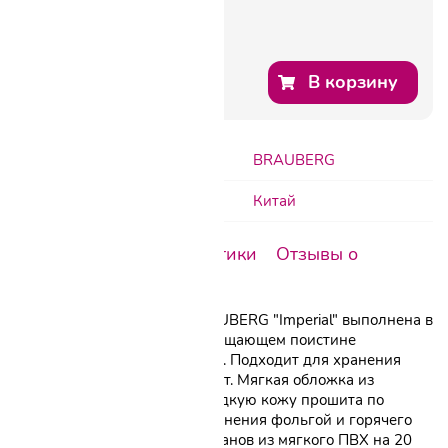
В корзину
Бренд:
BRAUBERG
Производитель:
Китай
Описание
Характеристики
Отзывы о
товаре
Однорядная визитница BRAUBERG "Imperial" выполнена в
классическом дизайне, воплощающем поистине
имперскую роскошь изделий. Подходит для хранения
кредитных и дисконтных карт. Мягкая обложка из
кожзама с текстурой под гладкую кожу прошита по
периметру. Подходит для тиснения фольгой и горячего
тиснения. Содержит 10 карманов из мягкого ПВХ на 20