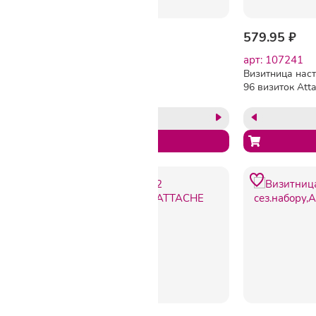
888.30 ₽
579.95 ₽
арт: 107243
арт: 107241
Визитница настольная на
Визитница нас
96 визиток 2350И-203,
96 визиток Att
ПВХ, бордо, Росиия
ПВХ, черный, 