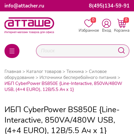
info@attacher.ru
8(495)134-59-91
0
0
Избранное
Вход
Корзина
Главная
Каталог товаров
Техника
Силовое
оборудование
Источники бесперебойного питания
ИБП CyberPower BS850E {Line-Interactive, 850VA/480W
USB, (4+4 EURO), 12В/5.5 Ач х 1}
ИБП CyberPower BS850E {Line-
Interactive, 850VA/480W USB,
(4+4 EURO), 12В/5.5 Ач х 1}