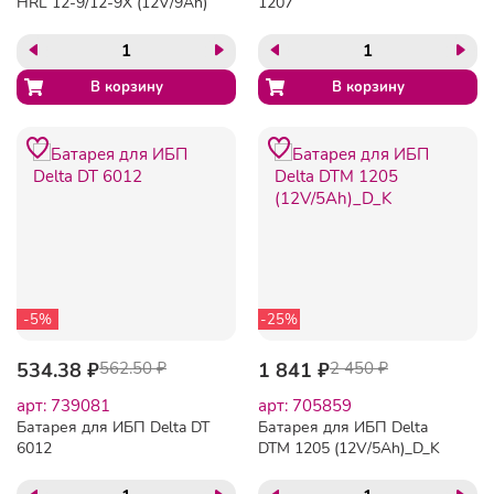
HRL 12-9/12-9X (12V/9Ah)
1207
-5%
-25%
534.38 ₽
562.50 ₽
1 841 ₽
2 450 ₽
арт: 739081
арт: 705859
Батарея для ИБП Delta DT
Батарея для ИБП Delta
6012
DTM 1205 (12V/5Ah)_D_K