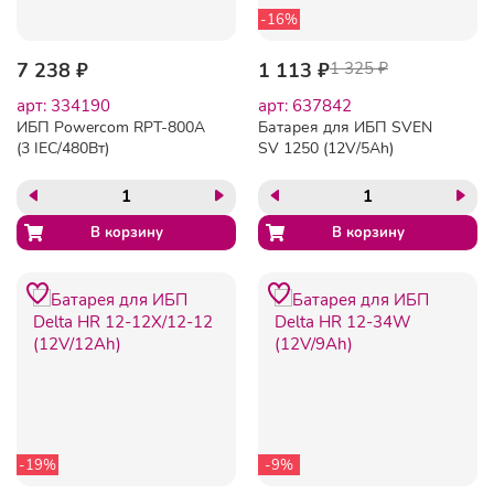
-16%
7 238 ₽
1 113 ₽
1 325 ₽
арт: 334190
арт: 637842
ИБП Powerсom RPT-800A
Батарея для ИБП SVEN
(3 IEC/480Вт)
SV 1250 (12V/5Ah)
аккумуляторная
-19%
-9%