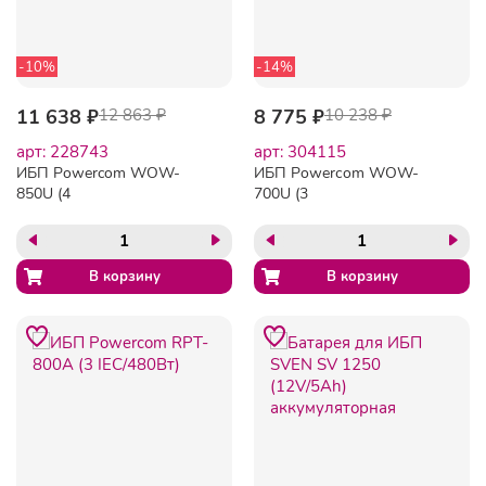
-10%
-14%
11 638 ₽
12 863 ₽
8 775 ₽
10 238 ₽
арт: 228743
арт: 304115
ИБП Powercom WOW-
ИБП Powerсom WOW-
850U (4
700U (3
евро/425Вт/USB/RJ45)
евро/350Вт/USB/RJ45)