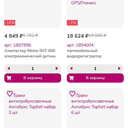
-16%
-2%
4 849 ₽
5 792 ₽
18 624 ₽
19 065 ₽
арт: 1887896
арт: 1894004
Алкотестер Ritmix RAT-650
Автомобильный
электрохимический датчик
видеорегистратор
(80000172)
TRENDVISION TDR-721S
EVO PRO 2К, GPS/Глонасс