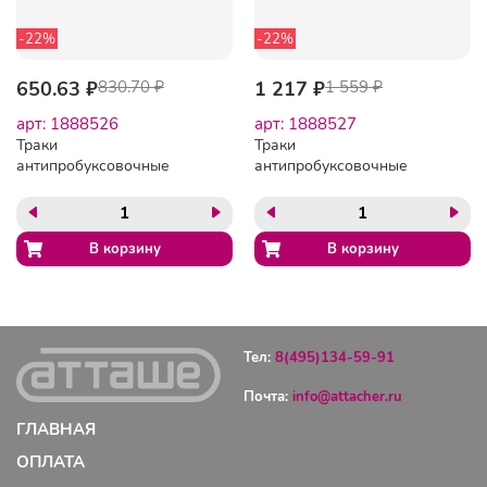
-22%
-22%
650.63 ₽
830.70 ₽
1 217 ₽
1 559 ₽
арт: 1888526
арт: 1888527
Траки
Траки
антипробуксовочные
антипробуксовочные
Антибукс Topfort набор 3
Антибукс Topfort набор 6
шт
шт
Тел:
8(495)134-59-91
Почта:
info@attacher.ru
ГЛАВНАЯ
ОПЛАТА