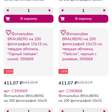
23х28 см, под гладкую
см, твердая обложка,
кожу, на кольцах,
"Путешествие", бокс,
коричневый, 390492
коричневый, 390672
-36%
-34%
411.07 ₽
644.20 ₽
411.07 ₽
620.51 ₽
арт: C390669
арт: C390668
Фотоальбом BRAUBERG
Фотоальбом BRAUBERG
на 200 фотографий 10х15
на 200 фотографий 10х15
см, твердая обложка,
см, твердая обложка,
"Горный пейзаж", синий,
"Пейсли", черный с