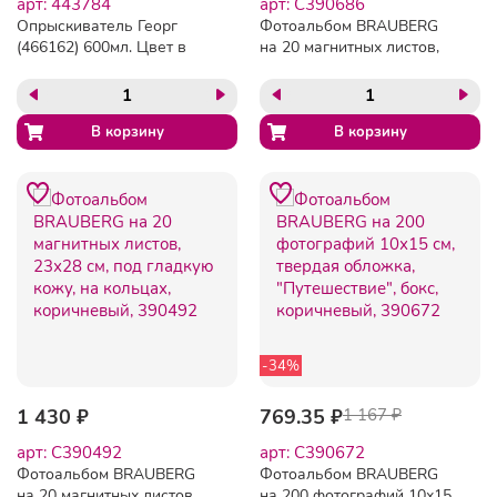
арт: 443784
арт: C390686
Опрыскиватель Георг
Фотоальбом BRAUBERG
(466162) 600мл. Цвет в
на 20 магнитных листов,
ассортименте
23х28 см, "Дивный луг",
розовый, 390686
-34%
1 430 ₽
769.35 ₽
1 167 ₽
арт: C390492
арт: C390672
Фотоальбом BRAUBERG
Фотоальбом BRAUBERG
на 20 магнитных листов,
на 200 фотографий 10х15