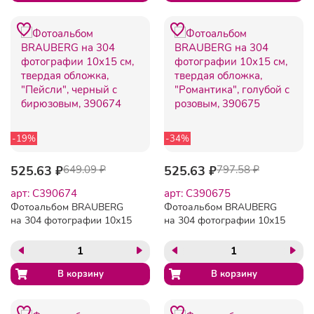
-19%
-34%
525.63 ₽
649.09 ₽
525.63 ₽
797.58 ₽
арт: C390674
арт: C390675
Фотоальбом BRAUBERG
Фотоальбом BRAUBERG
на 304 фотографии 10х15
на 304 фотографии 10х15
см, твердая обложка,
см, твердая обложка,
"Пейсли", черный с
"Романтика", голубой с
бирюзовым, 390674
розовым, 390675