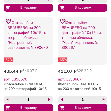
390669
розовым, 390668
-37%
-35%
405.44 ₽
646.07 ₽
411.07 ₽
628.22 ₽
арт: C390670
арт: C390667
Фотоальбом BRAUBERG
Фотоальбом BRAUBERG
на 200 фотографий 10х15
на 200 фотографий 10х15
см, твердая обложка,
см, твердая обложка,
"Настроение",
"Часы", коричневый,
разноцветный, 390670
390667