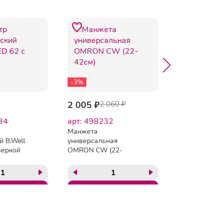
-3%
2 005 ₽
2 060 ₽
2 113 ₽
34
арт: 498232
арт: 60078
Манжета
Манжета бо
й B.Well
универсальная
AND UA-CU
веркой
OMRON CW (22-
42см)