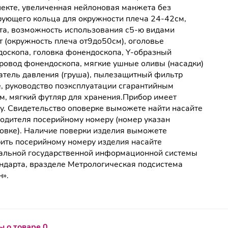
екте, увеличенная нейлоновая манжета без
ующего кольца для окружности плеча 24-42см,
а, возможность использования с5-ю видами
 (окружность плеча от9до50см), оголовье
оскопа, головка фонендоскопа, Y-образный
ровод фонендоскопа, мягкие ушные оливы (насадки)
атель давления (груша), пылезащитный фильтр
, руководство поэксплуатации сгарантийным
м, мягкий футляр для хранения.Прибор имеет
у. Свидетельство оповерке выможете найти насайте
одителя посерийному номеру (номер указан
овке). Наличие поверки изделия выможете
ить посерийному номеру изделия насайте
льной государственной информационной системы
ндарта, вразделе Метрологическая подсистема
».
 о товаре 0