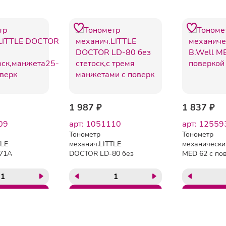
1 987 ₽
1 837 ₽
09
арт: 1051110
арт: 12559
Тонометр
Тонометр
TLE
механич.LITTLE
механически
71А
DOCTOR LD-80 без
MED 62 с по
,манжета25-
стетоск,с тремя
к
манжетами с поверк