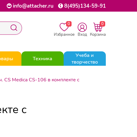
info@attacher.ru
8(495)134-59-91
0
0
Избранное
Вход
Корзина
Учеба и
овары
Техника
творчество
. CS Medica CS-106 в комплекте с
кте с