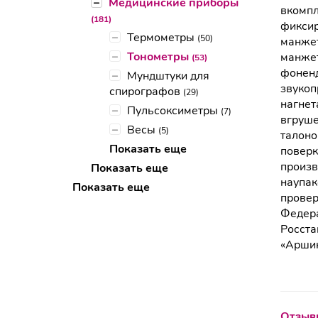
–
Медицинские приборы
вкомпл
(181)
фиксир
–
Термометры
(50)
манжет
–
Тонометры
манжет
(53)
фоненд
–
Мундштуки для
звукоп
спирографов
(29)
нагнет
–
Пульсоксиметры
(7)
вгруше
–
Весы
(5)
талоно
Показать еще
поверк
произв
Показать еще
наупак
Показать еще
провер
Федера
Росста
«Аршин
Отзывы