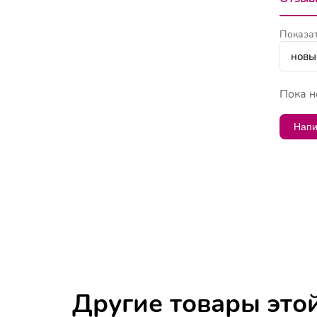
Показат
Пока н
Напи
Другие товары это