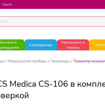
Прайс
Бумага и
Картриджи и
Спецодежда
Хозт
умизделия
тонеры
Тонометр механич
ары
Медицинские приборы
Тонометры
CS Medica CS-106 в компле
оверкой