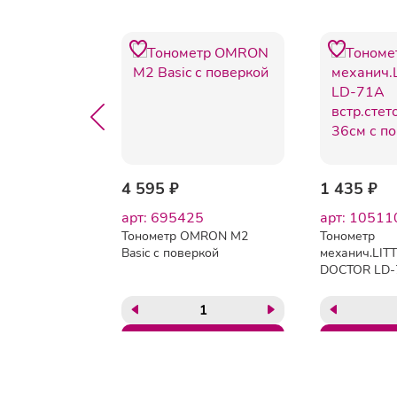
4 595 ₽
1 435 ₽
87
арт: 695425
арт: 10511
iTech
Тонометр OMRON M2
Тонометр
кая (16-
Basic с поверкой
механич.LIT
томат.
DOCTOR LD-
30/40/50
встр.стетоск
36см с повер