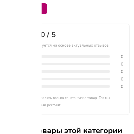
Написать отзыв
0 / 5
Рейтинг формируется на основе актуальных отзывов
5 звёзд
0
4 звезды
0
3 звезды
0
2 звезды
0
1 звезда
0
Отзывы могут оставлять только те, кто купил товар. Так мы
формируем честный рейтинг.
Другие товары этой категории