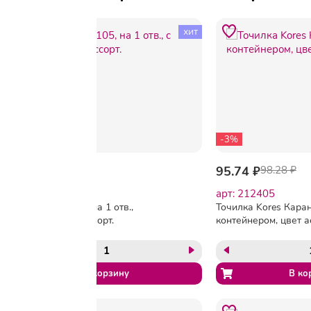
хит
-3%
72.36 ₽
95.74 ₽
98.28 ₽
арт: 260183
арт: 212405
Точилка APS105, на 1 отв.,
Точилка Kores Кара
с конт., цвета в ассорт.
контейнером, цвет а
35811