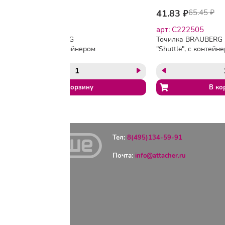
35.35 ₽
41.83 ₽
65.45 ₽
арт: C222494
арт: C222505
Точилка BRAUBERG
Точилка BRAUBERG
"OfficeBox", с контейнером
"Shuttle", с контейне
и крышкой,
эллиптическая, ассо
прямоугольная, в
картонном дисплее,
упаковке с подвесом,
222505
ассорти, 222494
Тел:
8(495)134-59-91
Почта:
info@attacher.ru
ГЛАВНАЯ
ОПЛАТА
ДОСТАВКА
КОНТАКТЫ