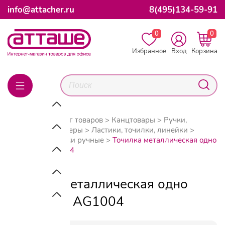
info@attacher.ru
8(495)134-59-91
0
0
Избранное
Вход
Корзина
Главная
Каталог товаров
Канцтовары
Ручки,
карандаши, маркеры
Ластики, точилки, линейки
Точилки
Точилки ручные
Точилка металлическая одно
отверстие AG1004
Точилка металлическая одно
отверстие AG1004