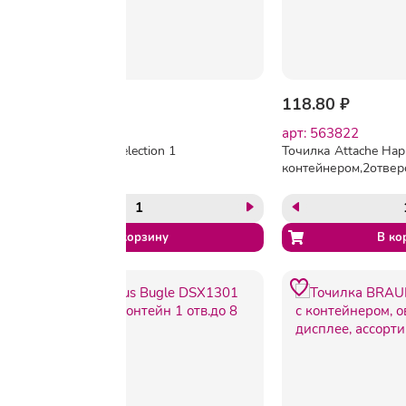
117.00 ₽
118.80 ₽
арт: 325551
арт: 563822
Точилка Attache Selection 1
Точилка Attache Hap
отверстие
контейнером,2отверс
асс