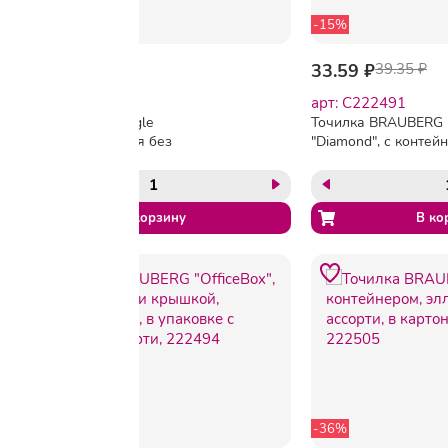
-15%
47.13 ₽
33.59 ₽
39.35 ₽
арт: 522320
арт: C222491
Точилка Y-plus Bugle
Точилка BRAUBERG
DSX1301 D детская без
"Diamond", с контей
контейн 1 отв.до 8 мм, цв.в
овальная, в дисплее
асс.
ассорти, 222491
-36%