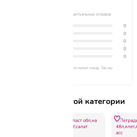
0 / 5
Рейтинг формируется на основе актуальных отзывов
5 звёзд
0
4 звезды
0
3 звезды
0
2 звезды
0
1 звезда
0
Отзывы могут оставлять только те, кто купил товар. Так мы
формируем честный рейтинг.
Другие товары этой категории