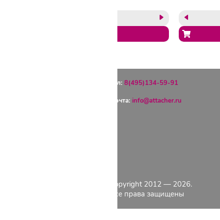
в асс
синий
Тел:
8(495)134-59-91
Почта:
info@attacher.ru
ГЛАВНАЯ
ОПЛАТА
ДОСТАВКА
КОНТАКТЫ
КАТАЛОГ
Copyright 2012 — 2026.
О КОМПАНИИ
Все права защищены