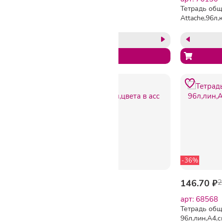
Тетрадь общая
Тетрадь об
96л,клет,А4,скреп,обл.бумвин,цвета
Attache,96л,
в асс
-36%
78.71 ₽
146.70 ₽
2
арт: 33947
арт: 68568
Тетрадь общая
Тетрадь общ
96л,клет,А5,скреп,обл.бумвин,цвета
96л,лин,А4,с