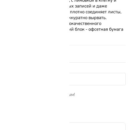
тетрадь формата А5, 48 листов, с линовкой в клетку и
полями универсальна для любых записей и даже
небольших зарисовок. Скрепка плотно соединяет листы,
которые при желании можно аккуратно вырвать.
Обложка изготовлена из высококачественного
импортного картона. Внутренний блок - офсетная бумага
плотностью 65 г/м2.
Отзывы о товаре 0
Показать сначала:
Пока нет отзывов. Будьте первым!
Написать отзыв