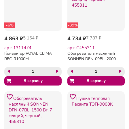
-6%
-39%
4 863 ₽
5 164 ₽
4 734 ₽
7 787 ₽
арт: 1311474
арт: C455311
Конвектор ROYAL CLIMA
Обогреватель масляный
REC-R1000M
SONNEN DFN-09BL, 2000
Вт, 9 секций, черный,
455311