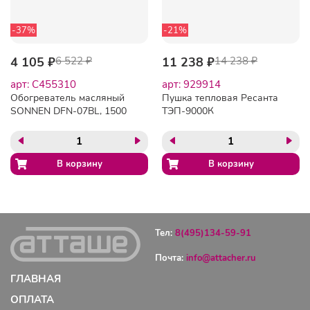
-37%
-21%
4 105 ₽
6 522 ₽
11 238 ₽
14 238 ₽
арт: C455310
арт: 929914
Обогреватель масляный
Пушка тепловая Ресанта
SONNEN DFN-07BL, 1500
ТЭП-9000К
Вт, 7 секций, черный,
455310
Тел:
8(495)134-59-91
Почта:
info@attacher.ru
ГЛАВНАЯ
ОПЛАТА