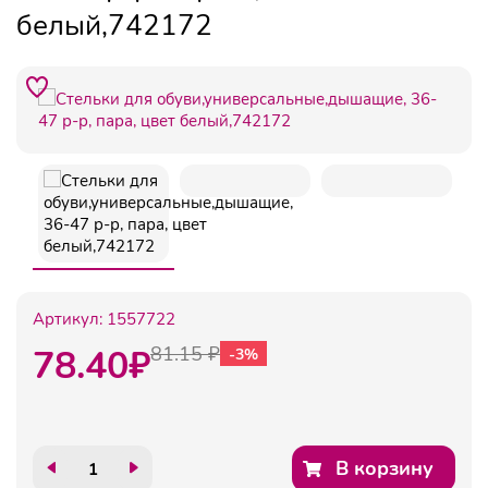
белый,742172
Артикул:
1557722
78.40
₽
81.15 ₽
-3%
В корзину