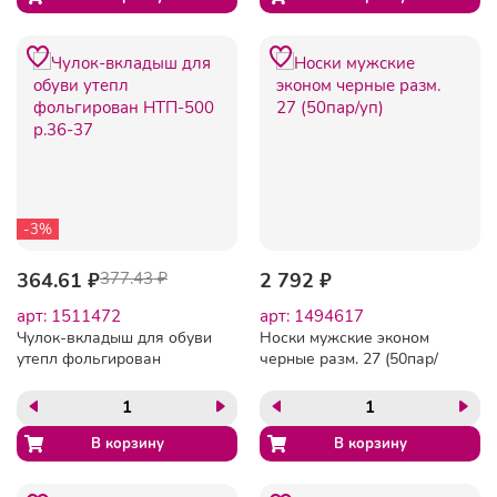
-3%
364.61 ₽
377.43 ₽
2 792 ₽
арт: 1511472
арт: 1494617
Чулок-вкладыш для обуви
Носки мужские эконом
утепл фольгирован
черные разм. 27 (50пар/
НТП-500 р.36-37
уп)