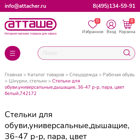
info@attacher.ru
8(495)134-59-91
0
0
Избранное
Вход
Корзина
Главная
Каталог товаров
Спецодежда
Рабочая обувь
Шнурки, стельки
Стельки для
обуви,универсальные,дышащие, 36-47 р-р, пара, цвет
белый,742172
Стельки для
обуви,универсальные,дышащие,
36-47 р-р, пара, цвет