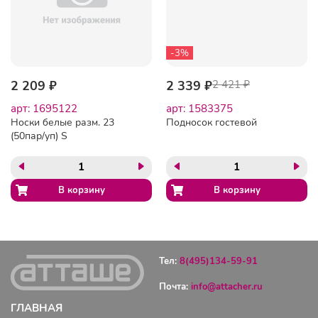
-3%
2 209 ₽
2 339 ₽
2 421 ₽
арт: 1695122
арт: 1583375
Носки белые разм. 23
Подносок гостевой
(50пар/уп) S
Тел:
8(495)134-59-91
Почта:
info@attacher.ru
ГЛАВНАЯ