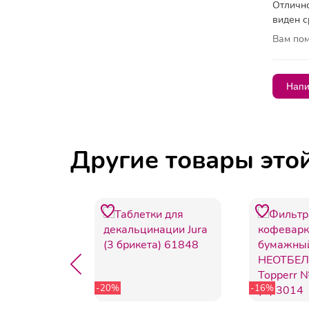
Отлично
виден с
Вам пом
Напи
Другие товары это
-20%
-16%