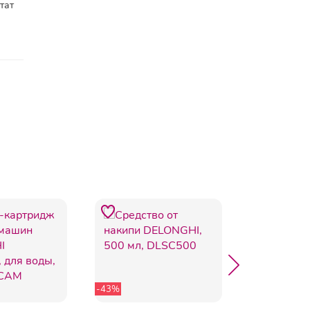
тат
-43%
-3%