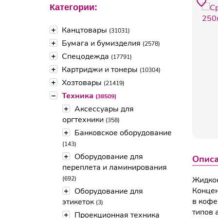
Категории:
+
Канцтовары
(31031)
+
Бумага и бумизделия
(2578)
+
Спецодежда
(17791)
+
Картриджи и тонеры
(10304)
+
Хозтовары
(21419)
–
Техника
(38509)
+
Аксессуары для
оргтехники
(358)
+
Банковское оборудование
(143)
+
Оборудование для
Опис
переплета и ламинирования
(692)
Жидкос
Концен
+
Оборудование для
в кофе
этикеток
(3)
типов 
+
Проекционная техника