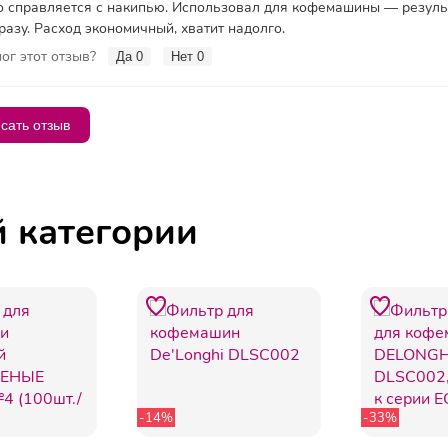
 справляется с накипью. Использовал для кофемашины — резуль
разу. Расход экономичный, хватит надолго.
ог этот отзыв?
Да
0
Нет
0
сать отзыв
й категории
-14%
-33%