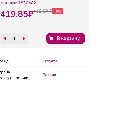
Артикул:
1830482
419.85
₽
419.89 ₽
-0%
В корзину
ренд:
Proxima
трана
Россия
роисхождения: