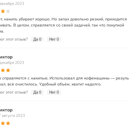
 декабря 2023
т, накипь убирает хорошо. Но запах довольно резкий, приходится
ивать. В целом, справляется со своей задачей, так что покупкой
а.
ог этот отзыв?
Да
0
Нет
0
иктор
 декабря 2023
 справляется с накипью. Использовал для кофемашины — резуль
ал, всё очистилось. Удобный объём, хватит надолго.
ог этот отзыв?
Да
0
Нет
0
иктор
 августа 2023