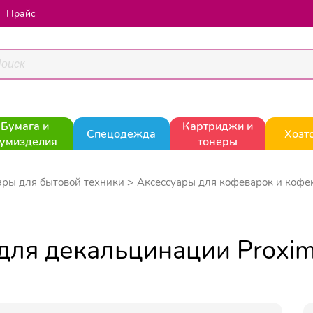
Прайс
Бумага и
Картриджи и
Спецодежда
Хозт
умизделия
тонеры
ары для бытовой техники
Аксессуары для кофеварок и коф
для декальцинации Proxi