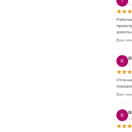
Т
1
Работае
проветр
довольн
Вам пом
В
В
1
Отлично
порадов
Вам пом
В
В
17