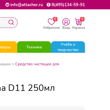
info@attacher.ru
8(495)134-59-91
0
0
Избранное
Вход
Корзина
Учеба и
овары
Техника
творчество
Средство чистящее для
емашин
ma D11 250мл