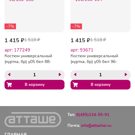
-7%
-7%
1 415 ₽
1 518 ₽
1 415 ₽
1 518 ₽
арт: 177249
арт: 93671
Костюм универсальный
Костюм универсальный
(куртка, бр) у05 бел 88-
(куртка, бр) у05 бел 96-
92/182-188
100/158-164
Тел:
8(495)134-59-91
Почта:
info@attacher.ru
ГЛАВНАЯ