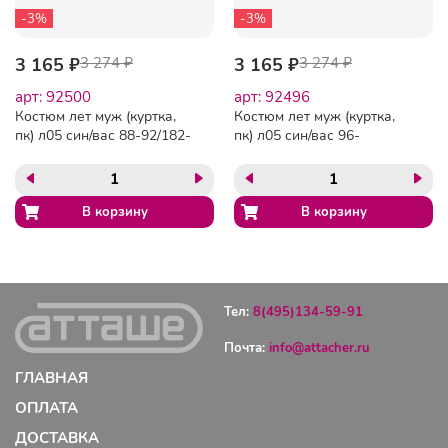
-3%
-3%
3 165 ₽
3 274 ₽
3 165 ₽
3 274 ₽
арт: 92500
арт: 92496
Костюм лет муж (куртка,
Костюм лет муж (куртка,
пк) л05 син/вас 88-92/182-
пк) л05 син/вас 96-
188 (Арсенал-СП)
100/170-176 (Арсенал-СП)
Тел:
8(495)134-59-91
Почта:
info@attacher.ru
ГЛАВНАЯ
ОПЛАТА
ДОСТАВКА