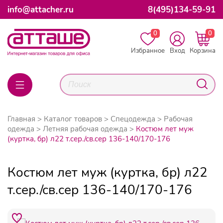
info@attacher.ru
8(495)134-59-91
0
0
Избранное
Вход
Корзина
Главная
Каталог товаров
Спецодежда
Рабочая
одежда
Летняя рабочая одежда
Костюм лет муж
(куртка, бр) л22 т.сер./св.сер 136-140/170-176
Костюм лет муж (куртка, бр) л22
т.сер./св.сер 136-140/170-176