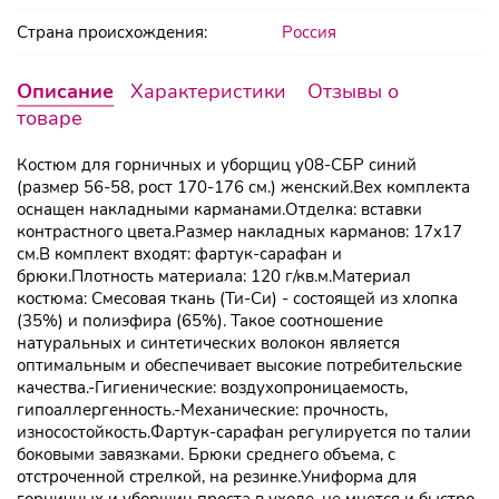
Страна происхождения:
Россия
Описание
Характеристики
Отзывы о
товаре
Костюм для горничных и уборщиц у08-СБР синий
(размер 56-58, рост 170-176 см.) женский.Вех комплекта
оснащен накладными карманами.Отделка: вставки
контрастного цвета.Размер накладных карманов: 17x17
см.В комплект входят: фартук-сарафан и
брюки.Плотность материала: 120 г/кв.м.Материал
костюма: Смесовая ткань (Ти-Си) - состоящей из хлопка
(35%) и полиэфира (65%). Такое соотношение
натуральных и синтетических волокон является
оптимальным и обеспечивает высокие потребительские
качества.-Гигиенические: воздухопроницаемость,
гипоаллергенность.-Механические: прочность,
износостойкость.Фартук-сарафан регулируется по талии
боковыми завязками. Брюки среднего объема, с
отстроченной стрелкой, на резинке.Униформа для
горничных и уборщиц проста в уходе, не мнется и быстро