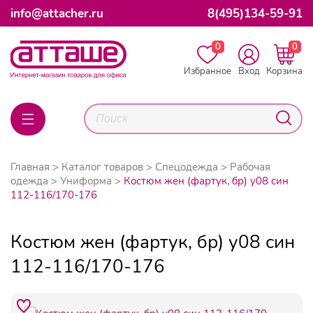
info@attacher.ru
8(495)134-59-91
0
0
Избранное
Вход
Корзина
Главная
Каталог товаров
Спецодежда
Рабочая
одежда
Униформа
Костюм жен (фартук, бр) у08 син
112-116/170-176
Костюм жен (фартук, бр) у08 син
112-116/170-176