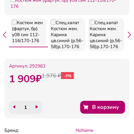
Артикул:
292983
1 909
₽
1 976 ₽
-3%
В корзину
Бренд:
NoName