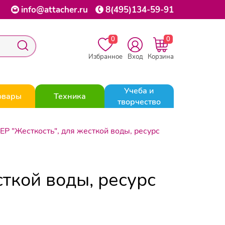
info@attacher.ru
8(495)134-59-91
0
0
Избранное
Вход
Корзина
Учеба и
овары
Техника
творчество
Р "Жесткость", для жесткой воды, ресурс
ткой воды, ресурс