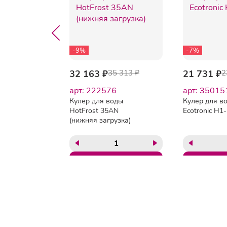
-9%
-7%
 113 ₽
32 163 ₽
35 313 ₽
21 731 ₽
2
2
арт: 222576
арт: 35015
для
Кулер для воды
Кулер для в
рный
HotFrost 35AN
Ecotronic H1-
(нижняя загрузка)
Тел:
8(495)134-59-91