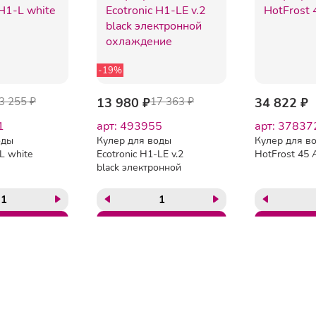
-19%
3 255 ₽
13 980 ₽
17 363 ₽
34 822 ₽
1
арт: 493955
арт: 37837
оды
Кулер для воды
Кулер для в
L white
Ecotronic H1-LE v.2
HotFrost 45 
black электронной
охлаждение
ГЛАВНАЯ
ОПЛАТА