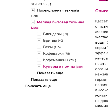
этикеток
(3)
+
Проекционная техника
Опис
(378)
Кассет
–
Мелкая бытовая техника
очистк
(2953)
жестко
–
Блендеры
(89)
жестко
–
Бритвы
(40)
воды. 
–
Весы
серии 
(155)
эффект
–
Кофеварки
(78)
качест
–
Кофемашины
(265)
нефтеп
–
Кулеры и помпы
(589)
органи
Показать еще
нежела
Показать еще
гермет
попаст
Показать еще
высоко
контак
не дол
мл/мин