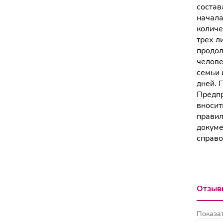
состав
начала
количе
трех л
продол
челове
семьи 
дней. 
Предпр
вносит
правил
докуме
справо
Отзывы
Показат