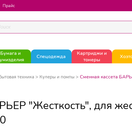
Прайс
Бумага и
Картриджи и
Спецодежда
Хозт
умизделия
тонеры
Сменная кассета БАРЬЕ
бытовая техника
Кулеры и помпы
РЬЕР "Жесткость", для жес
00