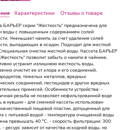
ание
Характеристики
Отзывы о товаре
а БАРЬЕР серии "Жесткость" предназначена для
и воды с повышенным содержанием солей
сти. Уменьшает накипь за счет удаления солей
сти, выпадающих в осадок. Подходит для жесткой
Специальная очистка жесткой воды. Кассета БАРЬЕР
"Жесткость" позволит забыть о накипи в чайнике,
ивно устранит излишнюю жесткость воды,
венно очистит ее от хлора и его соединений,
родуктов, тяжелых металлов, вредных
ческих соединений, пестицидов и других вредных
тельных примесей. Особенности устройства: -
ичная резьба не позволяет нефильтрованной воде
ь в кувшин - для сменной кассеты использован
качественный пищевой пластик, допущенный для
та с питьевой водой - температура очищаемой воды
жна превышать 40 °С. - скорость фильтрации: 300
. - ресурс зависит от качества исходной воды, но