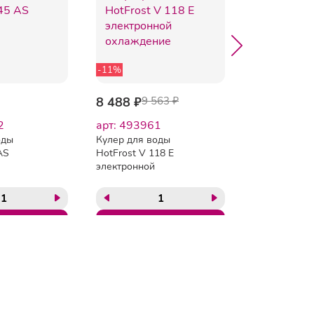
-11%
8 488 ₽
9 563 ₽
8 113 ₽
8 
2
арт: 493961
арт: 57405
оды
Кулер для воды
Кулер для в
AS
HotFrost V 118 Е
HotFrost V1
электронной
охлаждение
Copyright 2012 — 2026.