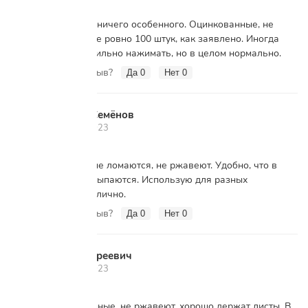
Скрепки обычные, ничего особенного. Оцинкованные, не
ржавеют. В коробке ровно 100 штук, как заявлено. Иногда
чуть гнутся, если сильно нажимать, но в целом нормально.
Вам помог этот отзыв?
Да
0
Нет
0
Владимир Семёнов
В
25 октября 2023
Скрепки крепкие, не ломаются, не ржавеют. Удобно, что в
коробке — не рассыпаются. Использую для разных
документов, всё отлично.
Вам помог этот отзыв?
Да
0
Нет
0
Виктор Андреевич
В
15 октября 2023
Скрепки качественные, не ржавеют, хорошо держат листы. В