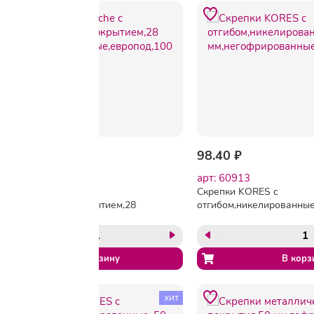
237.60 ₽
98.40 ₽
арт: 55367
арт: 60913
Скрепки Attache с
Скрепки KORES с
полимерным покрытием,28
отгибом,никелированные
мм,разноцветные,европод,100
33
шт/уп
мм,негофрированные,10
уп
хит