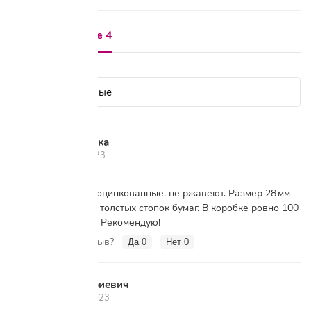
Отзывы о товаре 4
Показать сначала:
Кирилл Заика
К
8 декабря 2023
Скрепки хорошие, оцинкованные, не ржавеют. Размер 28 мм
— то, что надо для толстых стопок бумаг. В коробке ровно 100
штук, всё на месте. Рекомендую!
Вам помог этот отзыв?
Да
0
Нет
0
Олег Дмитриевич
О
25 октября 2023