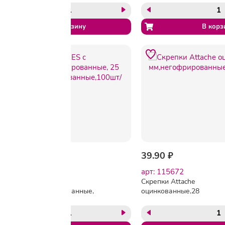
уп
-18%
53.55 ₽
65.51 ₽
39.90 ₽
арт: 65494
арт: 115672
Скрепки KORES с
Скрепки Attache
отгибом,никелированные,
оцинкованные,28
25 мм,
мм,негофрированные,10
негофрированные,100шт/
шт/уп
уп