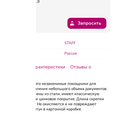
под заказ
Запросить
Бренд:
STAFF
Производитель:
Россия
Описание
Характеристики
Отзывы о
товаре
Скрепки STAFF - это незаменимые помощники для
временного скрепления небольшого объема документов.
Скрепки изготовлены из стали, имеют классическую
овальную форму и цинковое покрытие. Длина скрепки
составляет 28 мм. Не окисляются и не повреждают
документы. 100 штук в картонной коробке.