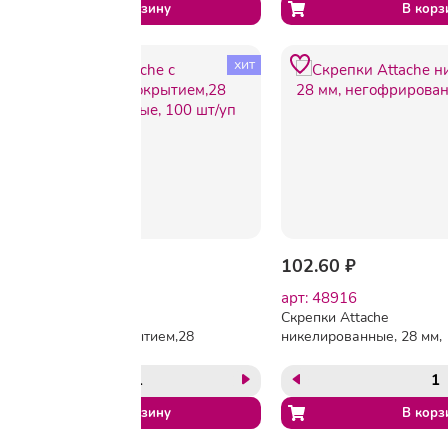
хит
95.40 ₽
102.60 ₽
арт: 115673
арт: 48916
Скрепки Attache с
Скрепки Attache
полимерным покрытием,28
никелированные, 28 мм,
мм, разноцветные, 100 шт/
негофрированные, 100 ш
уп
уп