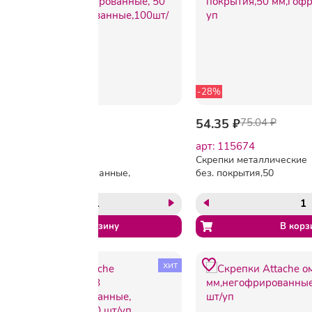
-28%
239.40 ₽
54.35 ₽
75.04 ₽
арт: 65495
арт: 115674
Скрепки KORES с
Скрепки металлические
отгибом,никелированные,
без. покрытия,50
50 мм,
мм,гофрированные,50шт
негофрированные,100шт/
уп
уп
хит