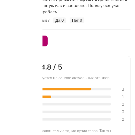
коробке ровно 100 штук, как и заявлено. Пользуюсь уже
месяц — никаких проблем!
Вам помог этот отзыв?
Да
0
Нет
0
Написать отзыв
4.8 / 5
Рейтинг формируется на основе актуальных отзывов
5 звёзд
3
4 звезды
1
3 звезды
0
2 звезды
0
1 звезда
0
Отзывы могут оставлять только те, кто купил товар. Так мы