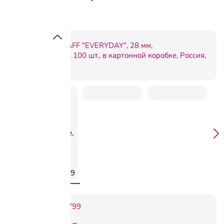
224799
Артикул:
C224799