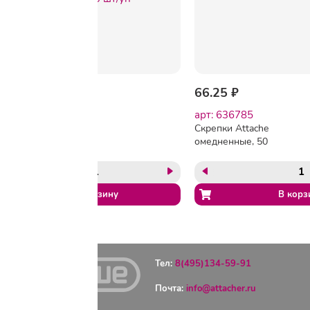
138.60 ₽
66.25 ₽
арт: 636784
арт: 636785
Скрепки Attache
Скрепки Attache
омедненные, 28
омедненные, 50
мм,негофрированные,
мм,негофрированные,
золотистые, 100 шт/уп
золотистые, 50 шт/уп
Тел:
8(495)134-59-91
Почта:
info@attacher.ru
ГЛАВНАЯ