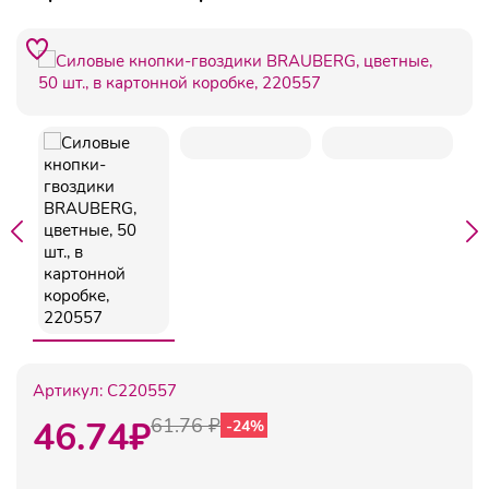
Артикул:
C220557
46.74
₽
61.76 ₽
-24%