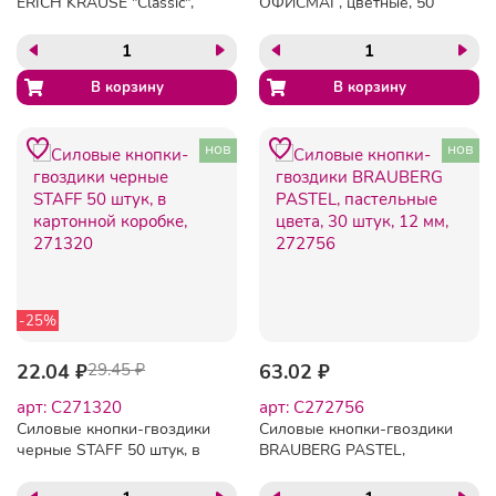
ERICH KRAUSE "Classic",
ОФИСМАГ, цветные, 50
50 штук, ассорти, в
шт., в картонной коробке.,
картонной коробке, 24877
222092
нов
нов
-25%
22.04 ₽
29.45 ₽
63.02 ₽
арт: C271320
арт: C272756
Силовые кнопки-гвоздики
Силовые кнопки-гвоздики
черные STAFF 50 штук, в
BRAUBERG PASTEL,
картонной коробке,
пастельные цвета, 30
271320
штук, 12 мм, 272756