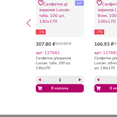
хит
-1%
-7%
90.94 ₽
307.80 ₽
310.50 ₽
166.93 ₽
1
21
арт: 127661
арт: 12766
я
Салфетки д/экранов
Салфетки д/
Luscan, туба, 100 шт,
Luscan, з/бло
й и
130х170
шт, 130х170
 тубе,
и
т.,