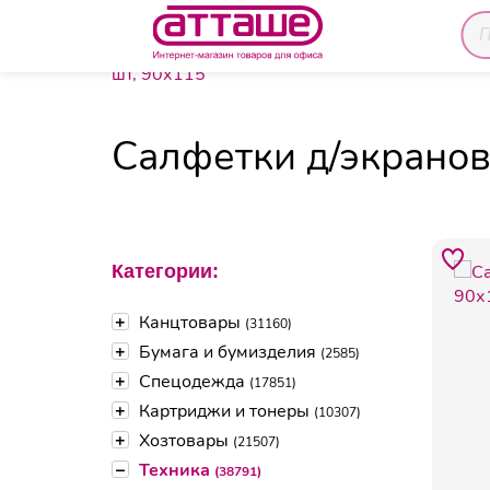
Главная
Каталог товаров
Техника
Средств
шт, 90х115
Салфетки д/экранов 
Категории:
+
Канцтовары
(31160)
+
Бумага и бумизделия
(2585)
+
Спецодежда
(17851)
+
Картриджи и тонеры
(10307)
+
Хозтовары
(21507)
–
Техника
(38791)