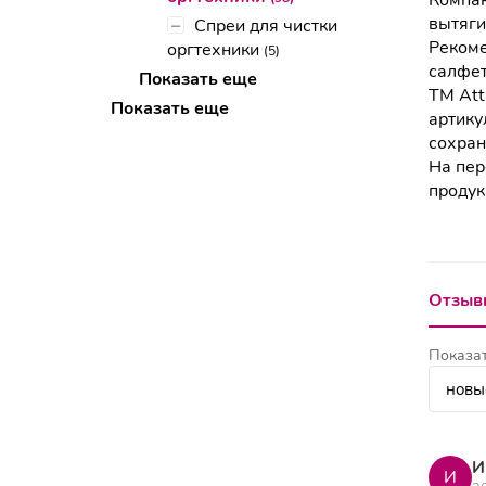
Компак
вытяги
–
Спреи для чистки
Рекоме
оргтехники
(5)
салфет
Показать еще
ТМ Att
Показать еще
артику
сохран
На пер
продук
Отзывы
Показат
И
И