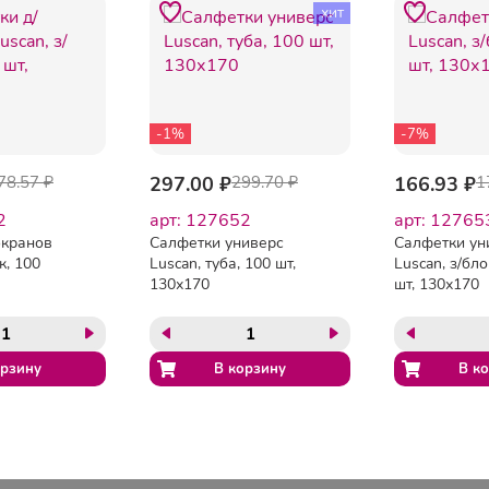
хит
-1%
-7%
78.57 ₽
297.00 ₽
299.70 ₽
166.93 ₽
1
2
арт: 127652
арт: 12765
экранов
Салфетки универс
Салфетки ун
к, 100
Luscan, туба, 100 шт,
Luscan, з/бло
130х170
шт, 130х170