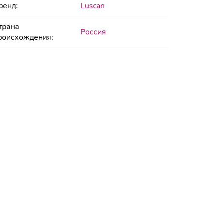
ренд:
Luscan
трана
Россия
роисхождения: