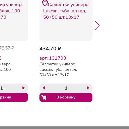
78.57 ₽
434.70 ₽
387.90 ₽
3
арт: 131703
арт: 13442
иверс
Салфетки универс
Салфетки дл
к, 100
Luscan, туба, вл+вл,
маркерных д
50+50 шт,13х17
Luscan влаж
шт, 130х170