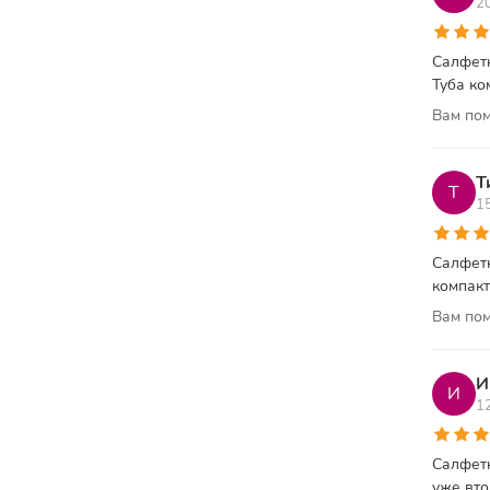
2
Салфетк
Туба ко
Вам пом
Т
Т
1
Салфетк
компакт
Вам пом
И
И
1
Салфетк
уже вто