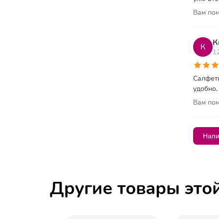
Вам пом
К
К
1
Салфетк
удобно,
Вам пом
Напи
Другие товары это