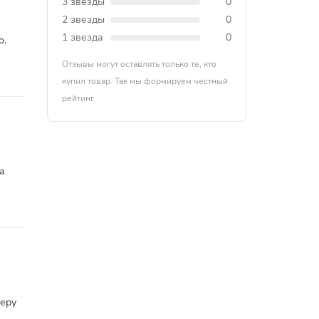
3 звезды
0
2 звезды
0
1 звезда
0
о.
Отзывы могут оставлять только те, кто
купил товар. Так мы формируем честный
рейтинг.
а
Беру