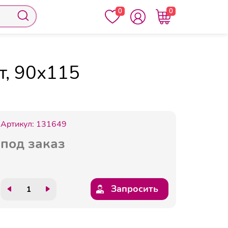
0
0
Салфетки д/экранов Luscan, малая туба, 100
т, 90х115
Артикул:
131649
под заказ
Запросить