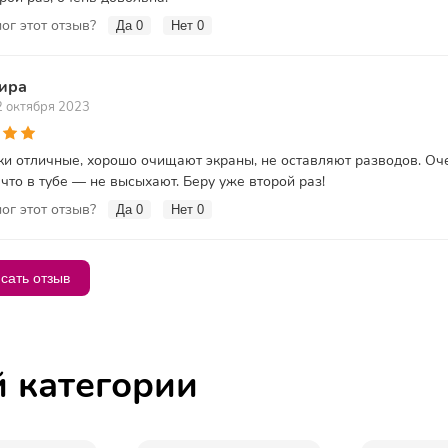
ог этот отзыв?
Да
0
Нет
0
ира
2 октября 2023
и отличные, хорошо очищают экраны, не оставляют разводов. Оч
 что в тубе — не высыхают. Беру уже второй раз!
ог этот отзыв?
Да
0
Нет
0
сать отзыв
й категории