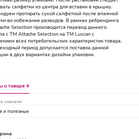
тный размер упаковки. После распаковки следует
вать салфетки из центра для вставки в крышку.
ндуем протирать сухой салфеткой после влажной
ки во избежание разводов. В рамках ребрендинга
ache Selection производится перевод данного
ла с ТМ Attache Selection на ТМ Luscan с
ением всех потребительских характеристик товара.
еходный период допускается поставка данной
ции в двух вариантах дизайна упаковки.
 о товаре 4
ь сначала:
рина