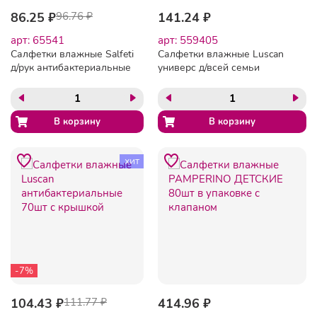
86.25 ₽
96.76 ₽
141.24 ₽
арт: 65541
арт: 559405
Салфетки влажные Salfeti
Салфетки влажные Luscan
д/рук антибактериальные
универс д/всей семьи
20шт./уп.
80шт с крышкой
хит
-7%
104.43 ₽
111.77 ₽
414.96 ₽