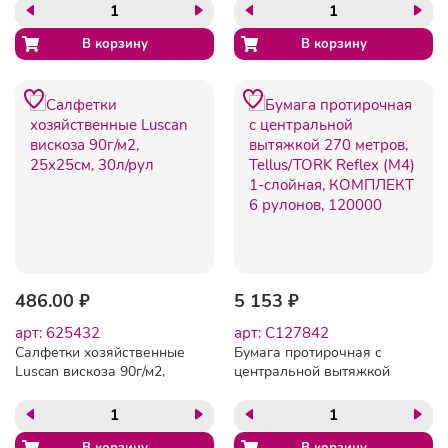
180л/рул
486.00 ₽
5 153 ₽
арт: 625432
арт: C127842
Салфетки хозяйственные
Бумага протирочная с
Luscan вискоза 90г/м2,
центральной вытяжкой
25х25см, 30л/рул
270 метров, Tellus/TORK
Reflex (M4) 1-слойная,
КОМПЛЕКТ 6 рулонов,
120000