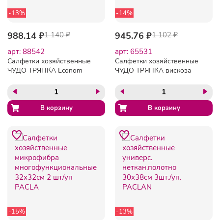
-13%
-14%
988.14 ₽
1 140 ₽
945.76 ₽
1 102 ₽
арт: 88542
арт: 65531
Салфетки хозяйственные
Салфетки хозяйственные
ЧУДО ТРЯПКА Econom
ЧУДО ТРЯПКА вискоза
спанлейс 45г/м2,
120г/м2, 25х23см, 33л/рул
25х22см,140л/рул
-15%
-13%