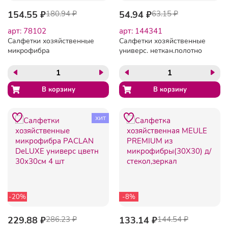
154.55 ₽
180.94 ₽
54.94 ₽
63.15 ₽
арт: 78102
арт: 144341
Салфетки хозяйственные
Салфетки хозяйственные
микрофибра
универс. неткан.полотно
многофункциональные
30х38см 3шт./уп. PACLAN
32х32см 2 шт/уп PACLA
хит
-20%
-8%
229.88 ₽
286.23 ₽
133.14 ₽
144.54 ₽