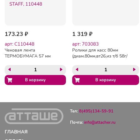
173.23 ₽
1 319 ₽
арт: C110448
арт: 703083
Чековая лента
Ролики для касс 80мм
ТЕРМОБУМАГА 57 мм
(диам.80мм,вт26,из т/б 58г/
(диаметр 43-46 мм, длина
м2)8 шт/уп 5уп/кор
20 м, втулка 12 мм)
КОМПЛЕКТ 8 шт., STAFF,
110448
Тел:
8(495)134-59-91
Почта:
info@attacher.ru
ГЛАВНАЯ