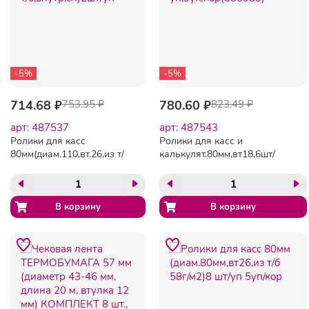
-5%
-5%
714.68 ₽
753.95 ₽
780.60 ₽
823.49 ₽
арт: 487537
арт: 487543
Ролики для касс
Ролики для касс и
80мм(диам.110,вт.26,из т/
калькулят.80мм,вт18,6шт/
б,внутр.сл)2шт/уп
уп,9уп/кор(335983)