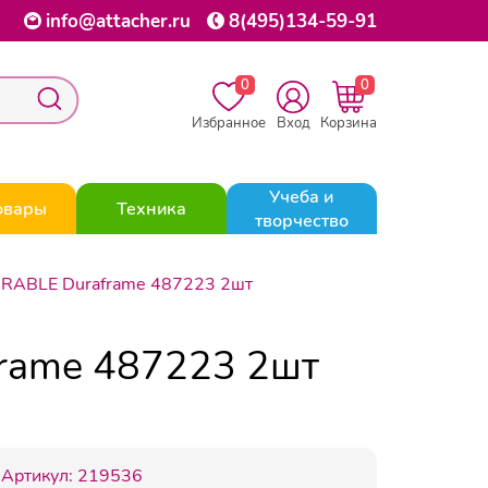
info@attacher.ru
8(495)134-59-91
0
0
Избранное
Вход
Корзина
Учеба и
овары
Техника
творчество
URABLE Duraframe 487223 2шт
frame 487223 2шт
Артикул:
219536