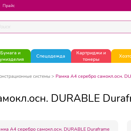
Прайс
Бумага и
Картриджи и
Спецодежда
Хозт
умизделия
тонеры
Рамка А4 серебро самокл.осн. D
онстрационные системы
амокл.осн. DURABLE Dura