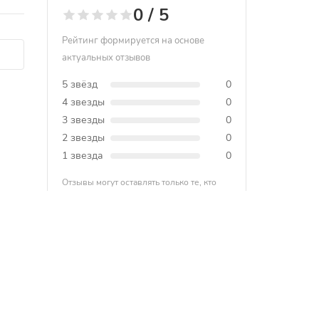
0 / 5
Рейтинг формируется на основе
актуальных отзывов
5 звёзд
0
4 звезды
0
3 звезды
0
2 звезды
0
1 звезда
0
Отзывы могут оставлять только те, кто
купил товар. Так мы формируем честный
рейтинг.
Copyright 2012 — 2026.
Все права защищены