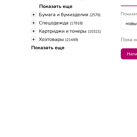
Показать еще
Показат
+
Бумага и бумизделия
(2576)
+
Спецодежда
(17818)
+
Картриджи и тонеры
(10321)
+
Хозтовары
Пока н
(21449)
Показать еще
Напи
Тел:
8(495)134-59-91
Почта:
info@attacher.ru