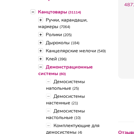
–
Канцтовары
(31114)
+
Ручки, карандаши,
маркеры
(7064)
+
Ролики
(205)
+
Дыроколы
(184)
+
Канцелярские мелочи
(549)
+
Клей
(396)
–
Демонстрационные
системы
(60)
–
Демосистемы
напольные
(25)
–
Демосистемы
настенные
(21)
–
Демосистемы
настольные
(10)
–
Комплектующие для
демосистемы
Отзывы
(4)