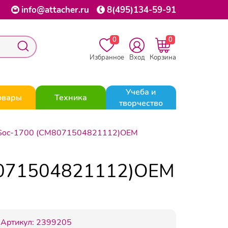
info@attacher.ru
8(495)134-59-91
0
0
Избранное
Вход
Корзина
Учеба и
овары
Техника
творчество
00 Soc-1700 (CM8071504821112)OEM
M8071504821112)OEM
Артикул:
2399205