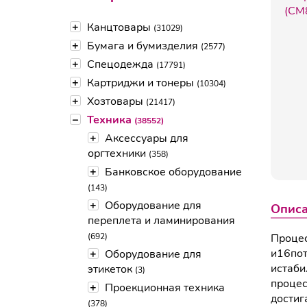
+
Канцтовары
(31029)
+
Бумага и бумизделия
(2577)
+
Спецодежда
(17791)
+
Картриджи и тонеры
(10304)
+
Хозтовары
(21417)
–
Техника
(38552)
+
Аксессуары для
оргтехники
(358)
+
Банковское оборудование
(143)
+
Оборудование для
Опис
переплета и ламинирования
(692)
Процес
и16пот
+
Оборудование для
истаби
этикеток
(3)
процес
+
Проекционная техника
достиг
(378)