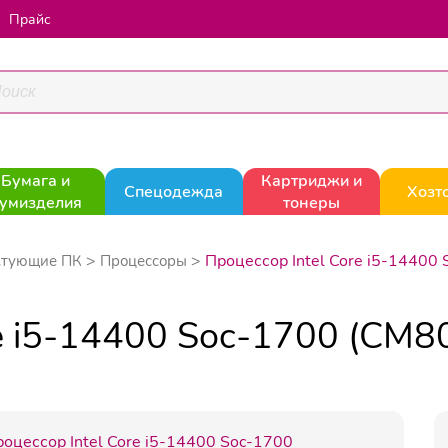
Прайс
Бумага и
Картриджи и
Спецодежда
Хозт
умизделия
тонеры
Процессор Intel Core i5-144
ктующие ПК
Процессоры
ore i5-14400 Soc-1700 (C