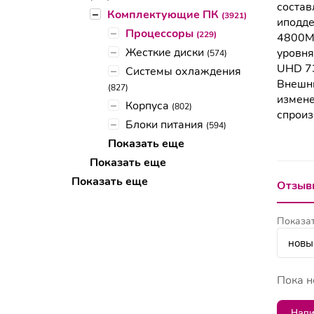
состав
–
Комплектующие ПК
(3921)
иподде
–
Процессоры
(229)
4800МГ
–
Жесткие диски
уровня
(574)
UHD 73
–
Системы охлаждения
Внешни
(827)
измене
–
Корпуса
(802)
спроиз
–
Блоки питания
(594)
Показать еще
Показать еще
Показать еще
Отзывы
Показат
Пока н
Напи