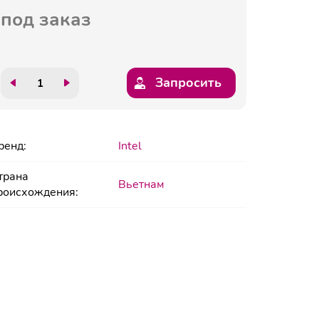
под заказ
Запросить
ренд:
Intel
трана
Вьетнам
роисхождения: