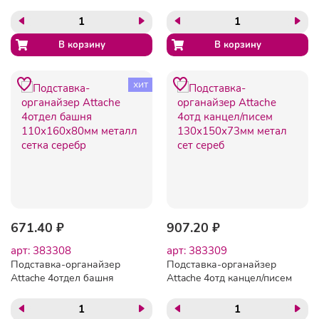
ПРОФИ 7 отд черный
ОР01АЕ
хит
671.40 ₽
907.20 ₽
арт: 383308
арт: 383309
Подставка-органайзер
Подставка-органайзер
Attache 4отдел башня
Attache 4отд канцел/писем
110х160х80мм металл
130х150х73мм метал сет
сетка серебр
сереб