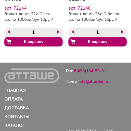
арт: 72144
арт: 72146
Этикет-лента 22х12 зел
Этикет-лента 26х12 белая
волна 1000шт/рул 10рул/
волна 1000шт/рул 10рул/
уп
уп
Тел:
8(495)134-59-91
Почта:
info@attacher.ru
ГЛАВНАЯ
ОПЛАТА
ДОСТАВКА
КОНТАКТЫ
КАТАЛОГ