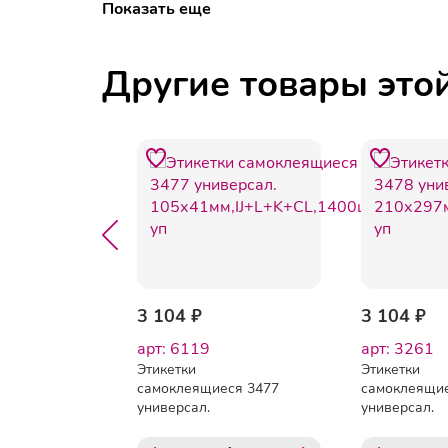
Показать еще
Другие товары это
160 ₽
3 104 ₽
3 104 ₽
арт: 6119
арт: 3261
Этикетки
Этикетки
еся
самоклеящиеся 3477
самоклеящие
 шт. на
универсал.
универсал.
0 л
105х41мм,IJ+L+K+CL,1400шт/
210х297мм,I
уп
уп