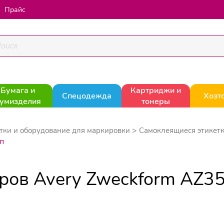
Прайс
Бумага и
Картриджи и
Спецодежда
Хозт
умизделия
тонеры
тки и оборудование для маркировки
Самоклеящиеся этикет
п
ров Avery Zweckform AZ356