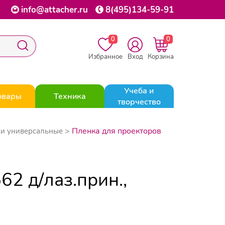
info@attacher.ru
8(495)134-59-91
0
0
Избранное
Вход
Корзина
Учеба и
овары
Техника
творчество
Пленка для проекторов
ки универсальные
2 д/лаз.прин.,