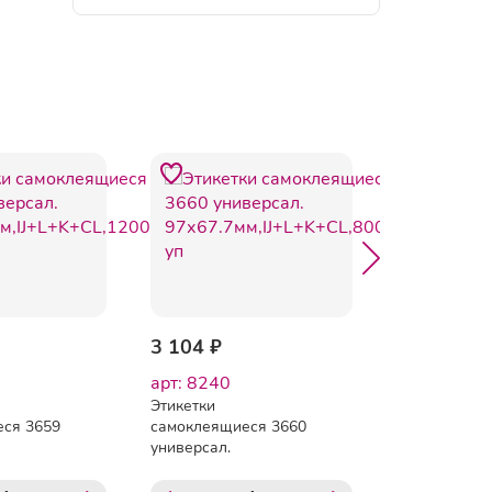
3 104 ₽
1 141 ₽
арт: 8240
арт: 73566
Этикетки
Этикетки
ся 3659
самоклеящиеся 3660
самоклеящи
универсал.
105х148 мм/4
+L+K+CL,1200шт/
97х67.7мм,IJ+L+K+CL,800шт/
лис.А4 (100 
уп