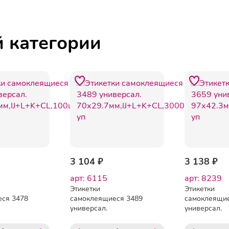
й категории
3 104 ₽
3 138 ₽
арт: 6115
арт: 8239
Этикетки
Этикетки
ся 3478
самоклеящиеся 3489
самоклеящие
универсал.
универсал.
J+L+K+CL,100шт/
70х29.7мм,IJ+L+K+CL,3000шт/
97х42.3мм,IJ
уп
уп