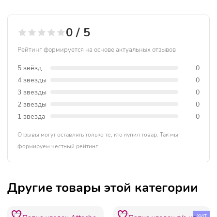
0 / 5
Рейтинг формируется на основе актуальных отзывов
5 звёзд
0
4 звезды
0
3 звезды
0
2 звезды
0
1 звезда
0
Отзывы могут оставлять только те, кто купил товар. Так мы
формируем честный рейтинг.
Другие товары этой категории
хит