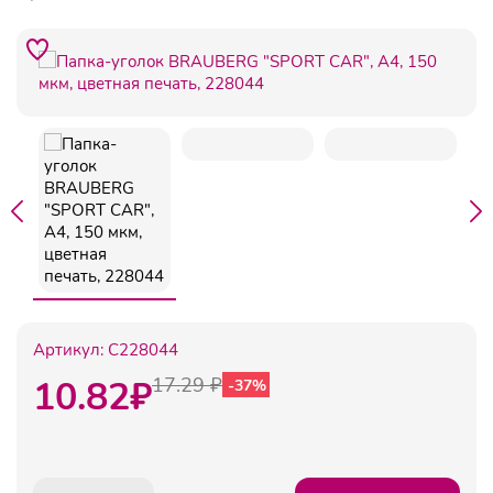
Артикул:
C228044
10.82
₽
17.29 ₽
-37%