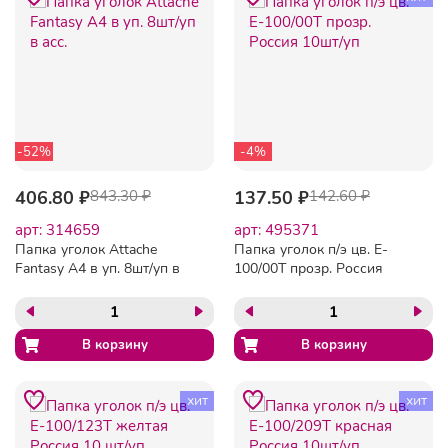
-52%
-4%
406.80 ₽
843.30 ₽
137.50 ₽
142.60 ₽
арт: 314659
арт: 495371
Папка уголок Attache
Папка уголок п/э цв. E-
Fantasy А4 в уп. 8шт/уп в
100/00T прозр. Россия
асс.
10шт/уп
хит
хит