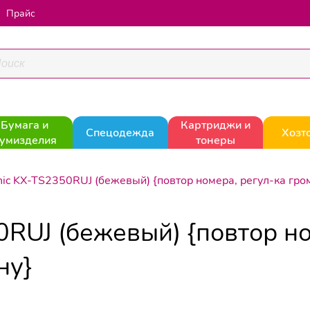
Прайс
Бумага и
Картриджи и
Спецодежда
Хозт
умизделия
тонеры
ic KX-TS2350RUJ (бежевый) {повтор номера, регул-ка громк
0RUJ (бежевый) {повтор но
ну}