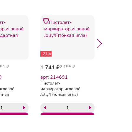
-21%
-4%
291 ₽
1 741 ₽
2 195 ₽
1 432 ₽
1 
9
арт: 214691
арт: 32308
Пистолет-
Пистолет-
игловой
маркиратор игловой
маркиратор 
ртная
Jolly/F(тонкая игла)
MTX-05 F (то
игла)