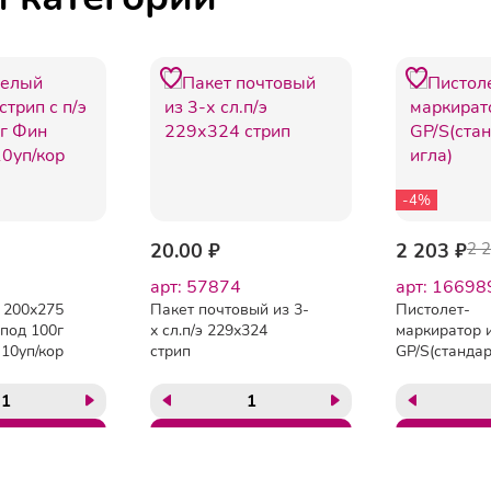
-4%
20.00 ₽
2 203 ₽
2 
арт: 57874
арт: 16698
 200х275
Пакет почтовый из 3-
Пистолет-
 под 100г
х сл.п/э 229х324
маркиратор 
10уп/кор
стрип
GP/S(станда
игла)