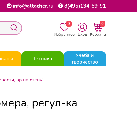
info@attacher.ru
8(495)134-59-91
0
0
Избранное
Вход
Корзина
Учеба и
овары
Техника
творчество
ости, кр.на стену}
мера, регул-ка