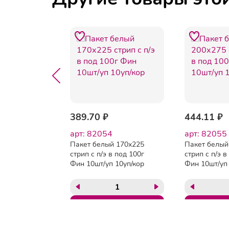
636 ₽
389.70 ₽
444.11 ₽
8
арт: 82054
арт: 82055
Пакет белый 170х225
Пакет белый
еся
стрип с п/э в под 100г
стрип с п/э в
х-код
Фин 10шт/уп 10уп/кор
Фин 10шт/уп 
89,