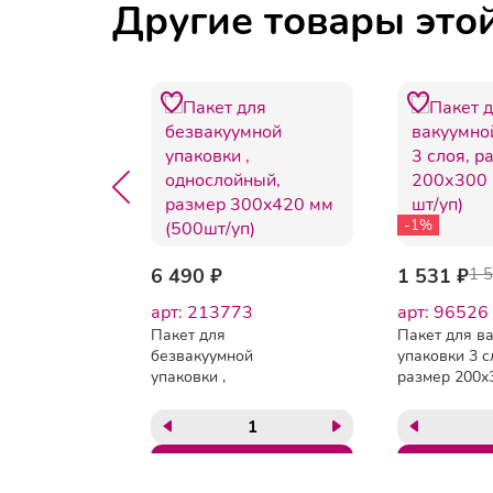
Другие товары это
-1%
83.51 ₽
6 490 ₽
1 531 ₽
1 
арт: 213773
арт: 96526
вочный
Пакет для
Пакет для в
15мкм
безвакуумной
упаковки 3 с
упаковки ,
размер 200х
однослойный, размер
(200 шт/уп)
300x420 мм (500шт/
уп)