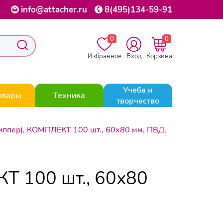
info@attacher.ru
8(495)134-59-91
0
0
Избранное
Вход
Корзина
Учеба и
овары
Техника
творчество
риппер), КОМПЛЕКТ 100 шт., 60х80 мм, ПВД,
КТ 100 шт., 60х80