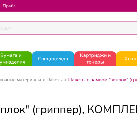
Прайс
Бумага и
Картриджи и
Спецодежда
Хозт
умизделия
тонеры
Пакеты с замком "зиплок" (г
вочные материалы
Пакеты
иплок" (гриппер), КОМПЛЕ