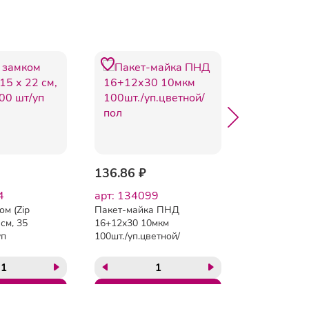
136.86 ₽
219.58 ₽
4
арт: 134099
арт: 56131
ом (Zip
Пакет-майка ПНД
Пакет-майк
 см, 35
16+12х30 10мкм
25+12х45 12
уп
100шт./уп.цветной/
100шт./уп. б
пол