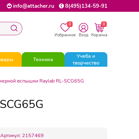
info@attacher.ru
8(495)134-59-91
0
0
Избранное
Вход
Корзина
Учеба и
овары
Техника
творчество
амерной вспышки Raylab RL-SCG65G
L-SCG65G
Артикул:
2157469