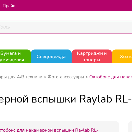
Прайс
Бумага и
Картриджи и
Спецодежда
Хозт
умизделия
тонеры
Октобокс для нак
ары для А/В техники
Фото-аксессуары
мерной вспышки Raylab R