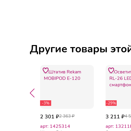
Другие товары это
-3%
-29%
105 ₽
2 301 ₽
2 363 ₽
3 211 ₽
4 
60
арт: 1425314
арт: 13211