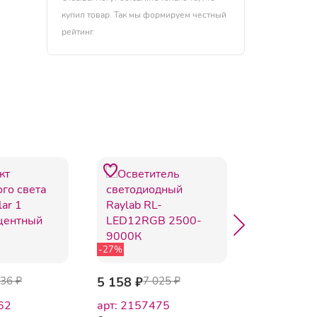
купил товар. Так мы формируем честный
рейтинг.
-27%
936 ₽
5 158 ₽
7 025 ₽
1 738 ₽
62
арт: 2157475
арт: 21574