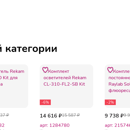
й категории
-6%
-2%
537 ₽
14 616 ₽
15 587 ₽
9 738 ₽
9 
82
арт: 1284780
арт: 21574