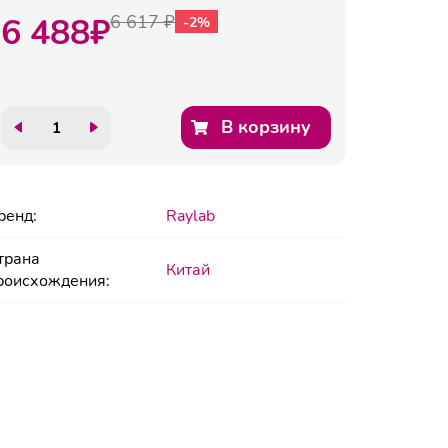
6 488
₽
6 617 ₽
-2%
В корзину
ренд:
Raylab
трана
Китай
роисхождения: