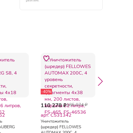
рейтинг.
-40%
110 278 ₽
185 074 ₽
9 361 ₽
62
арт: C531342
арт: B125
ль
Уничтожитель
Office Kit
RAUBERG
(шредер) FELLOWES
Уничтожите
ь
AUTOMAX 200C, 4
документов 