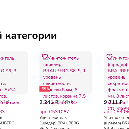
й категории
-59%
430 ₽
2 241 ₽
5 439 ₽
9 711 ₽
63
арт: C531087
арт: C5309
ль
Уничтожитель
Уничтожите
RAUBERG
(шредер) BRAUBERG
(шредер) B
ь
S6-S, 1 уровень
S8, 4 уровен