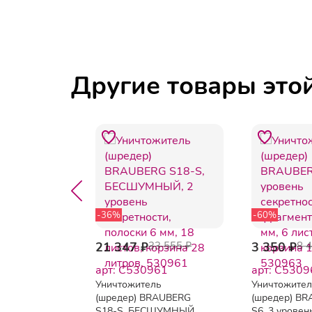
Другие товары это
-36%
-60%
6 144 ₽
21 347 ₽
33 555 ₽
3 350 ₽
8 
38
арт: C530961
арт: C5309
ль
Уничтожитель
Уничтожите
ELLOWES
(шредер) BRAUBERG
(шредер) B
0M, 4
S18-S, БЕСШУМНЫЙ,
S6, 3 уровен