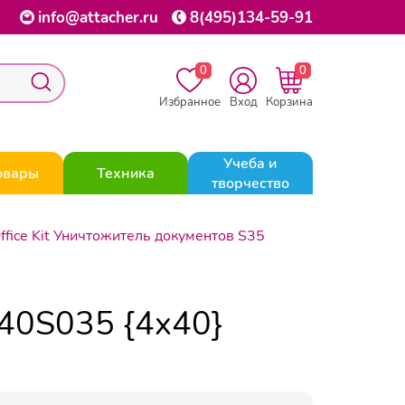
info@attacher.ru
8(495)134-59-91
0
0
Избранное
Вход
Корзина
Учеба и
овары
Техника
творчество
ffice Kit Уничтожитель документов S35
440S035 {4x40}