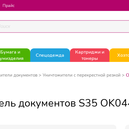
Прайс
Бумага и
Картриджи и
Спецодежда
Хозт
умизделия
тонеры
O
ители документов
Уничтожители с перекрестной резкой
итель документов S35 OK0