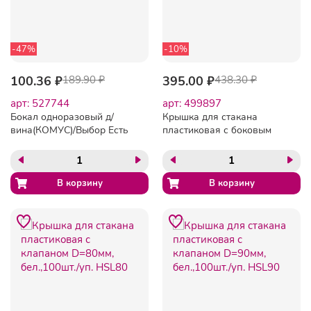
-47%
-10%
100.36 ₽
189.90 ₽
395.00 ₽
438.30 ₽
арт: 527744
арт: 499897
Бокал одноразовый д/
Крышка для стакана
вина(КОМУС)/Выбор Есть
пластиковая с боковым
0,2мл,крис,ПС 6шт./уп.
отверстием D=70мм,
12уп./кор
бел.,100шт./уп