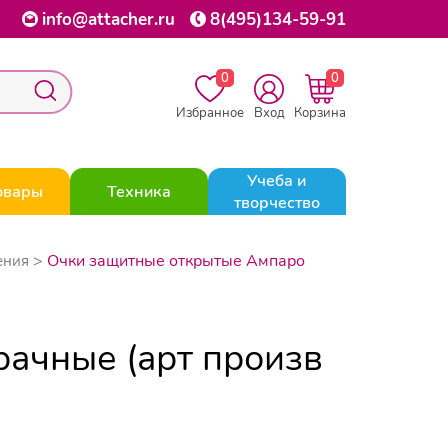
info@attacher.ru
8(495)134-59-91
0
0
Избранное
Вход
Корзина
Учеба и
овары
Техника
творчество
Очки защитные открытые Ампаро
ения
ачные (арт произв