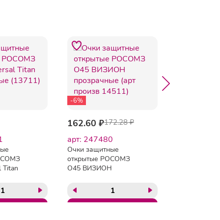
-6%
162.60 ₽
172.28 ₽
797.78 ₽
1
арт: 247480
арт: 51739
ные
Очки защитные
Очки защит
ОСОМЗ
открытые РОСОМЗ
открытые Ам
 Titan
О45 ВИЗИОН
Стайл прозр
(13711)
прозрачные (арт
(арт произв 
произв 14511)