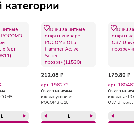
й категории
212.08 ₽
179.80 ₽
4
арт: 196273
арт: 16046
ные
Очки защитные
Очки защит
ОСОМЗ
открыт универс
открытые Р
РОСОМЗ О15
О37 Universal
(арт
Hammer Active Super
прозрачные 
1)
прозрач(11530)