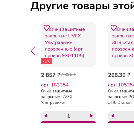
Другие товары это
-1%
 009 ₽
2 857 ₽
2 896 ₽
268.30 ₽
8
арт: 183354
арт: 10535
ные
Очки защитные
Очки защит
мпаро
закрытые UVEX
закрытые Р
рачные
Ультравижн
ЗП8 Эталон
изводит
прозрачные (арт
прозрачные 
произв 9301105)
произв 3081