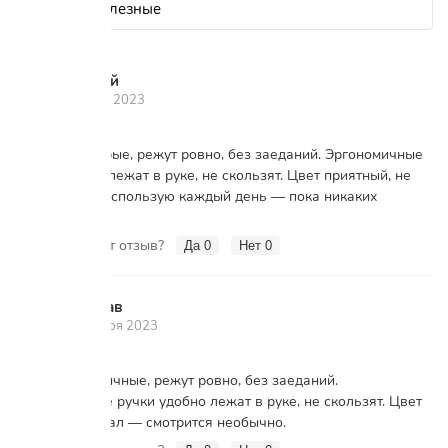
Николай
Н
7 ноября 2023
Ножницы острые, режут ровно, без заеданий. Эргономичные
ручки удобно лежат в руке, не скользят. Цвет приятный, не
раздражает. Использую каждый день — пока никаких
проблем.
Вам помог этот отзыв?
Да
0
Нет
0
Вячеслав
В
22 октября 2023
Ножницы отличные, режут ровно, без заеданий.
Эргономичные ручки удобно лежат в руке, не скользят. Цвет
тоже порадовал — смотрится необычно.