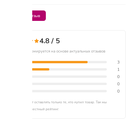
Написать отзыв
4.8 / 5
Рейтинг формируется на основе актуальных отзывов
5 звёзд
3
4 звезды
1
3 звезды
0
2 звезды
0
1 звезда
0
Отзывы могут оставлять только те, кто купил товар. Так мы
формируем честный рейтинг.