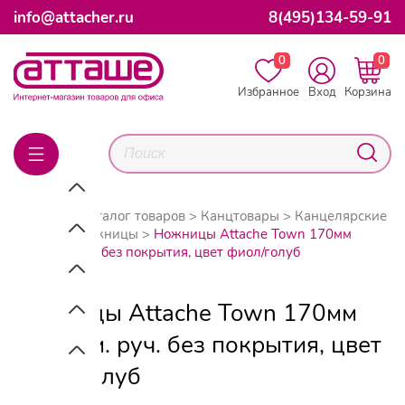
info@attacher.ru
8(495)134-59-91
0
0
Избранное
Вход
Корзина
Главная
Каталог товаров
Канцтовары
Канцелярские
мелочи
Ножницы
Ножницы Attache Town 170мм
эргоном. руч. без покрытия, цвет фиол/голуб
Ножницы Attache Town 170мм
эргоном. руч. без покрытия, цвет
фиол/голуб