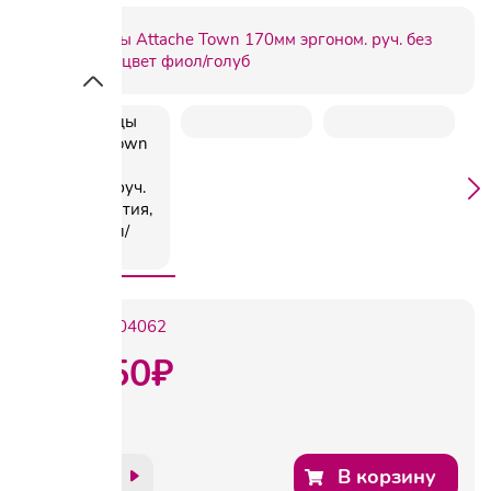
Артикул:
604062
310.50
₽
В корзину