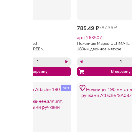
127.05 ₽
785.49 ₽
787.36 ₽
арт: 263504
арт: 263507
Ножницы Maped
Ножницы Maped ULTIMATE
ESSENTIALS GREEN,
180мм,двойное мягкое
170мм,пластик.эллиптич.
покр.колец, оранж/
ручки,черный,468010
черн,695510
хит