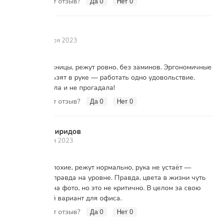
Вам помог этот отзыв?
Да
0
Нет
0
Лидия
Л
17 октября 2023
Отличные ножницы, режут ровно, без заминов. Эргономичные
ручки не скользят в руке — работать одно удовольствие.
Долго выбирала и не прогадала!
Вам помог этот отзыв?
Да
0
Нет
0
Егор Свиридов
Е
3 октября 2023
Ножницы неплохие, режут нормально, рука не устаёт —
эргономика и правда на уровне. Правда, цвета в жизни чуть
бледнее, чем на фото, но это не критично. В целом за свою
цену отличный вариант для офиса.
Вам помог этот отзыв?
Да
0
Нет
0