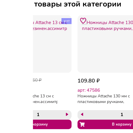
Другие товары этой категории
хит
-39%
67.16 ₽
109.60 ₽
109.80 ₽
арт: 167355
арт: 47586
Ножницы Attache 13 см с
Ножницы Attache 130 мм с
пласт.прорезинен.ассимитр
пластиковыми ручками,
ручками
цвет желтый