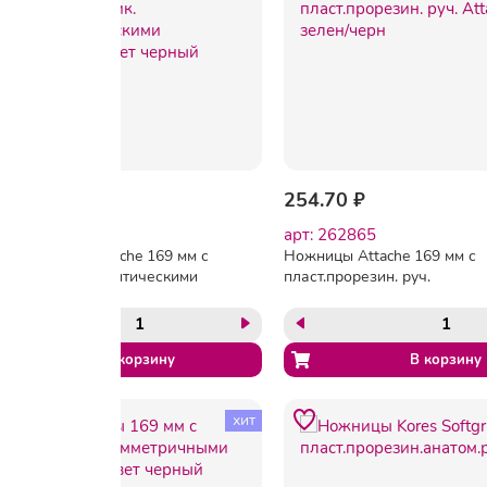
177.30 ₽
254.70 ₽
арт: 47587
арт: 262865
Ножницы Attache 169 мм с
Ножницы Attache 169 мм с
пластик. эллиптическими
пласт.прорезин. руч.
ручками,цвет черный
Attache, цвет зелен/черн
хит