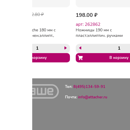
-22%
244.80 ₽
312.80 ₽
198.00 ₽
арт: 167356
арт: 262862
Ножницы Attache 180 мм с
Ножницы 190 мм с
пласт.прорезинен.эллипт.,
пласт.эллиптич. ручками
красно-серыми ручками
Attache 'SA0828-180
Тел:
8(495)134-59-91
Почта:
info@attacher.ru
ГЛАВНАЯ
ОПЛАТА
ДОСТАВКА