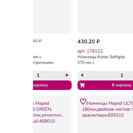
-66%
60.84 ₽
178.40 ₽
430.20 ₽
арт: 47588
арт: 178112
Ножницы 169 мм с
Ножницы Kores Softgrip
пластик. симметричными
170 мм с
ручками, цвет черный
пласт.прорезин.анатом.руч.