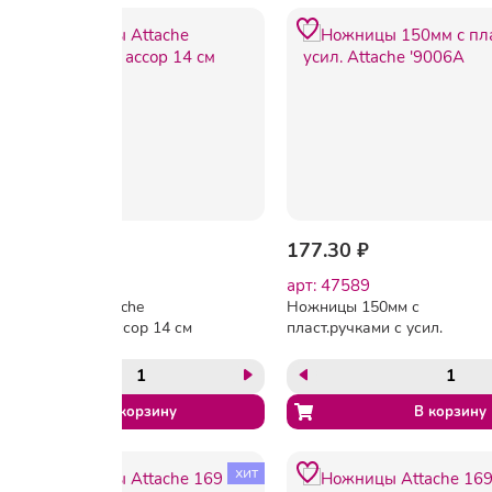
261.90 ₽
177.30 ₽
арт: 159336
арт: 47589
Ножницы Attache
Ножницы 150мм с
Ergo&Soft в ассор 14 см
пласт.ручками с усил.
Attache '9006A
хит