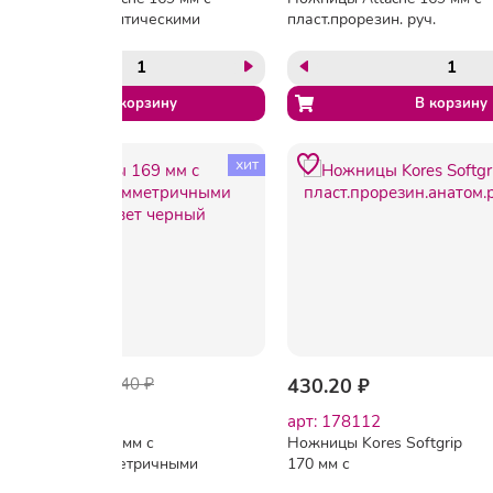
пластик. эллиптическими
пласт.прорезин. руч.
ручками,цвет черный
Attache, цвет зелен/черн
хит
-66%
60.84 ₽
178.40 ₽
430.20 ₽
арт: 47588
арт: 178112
Ножницы 169 мм с
Ножницы Kores Softgrip
пластик. симметричными
170 мм с
ручками, цвет черный
пласт.прорезин.анатом.руч.