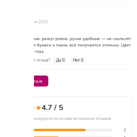
Анна
А
16 октября 2023
Ножницы острые, режут ровно, ручки удобные — не скользят.
Использую для бумаги и ткани, всё получается отлично. Цвет
яркий, радуют глаз.
Вам помог этот отзыв?
Да
0
Нет
0
Написать отзыв
4.7 / 5
Рейтинг формируется на основе актуальных отзывов
5 звёзд
2