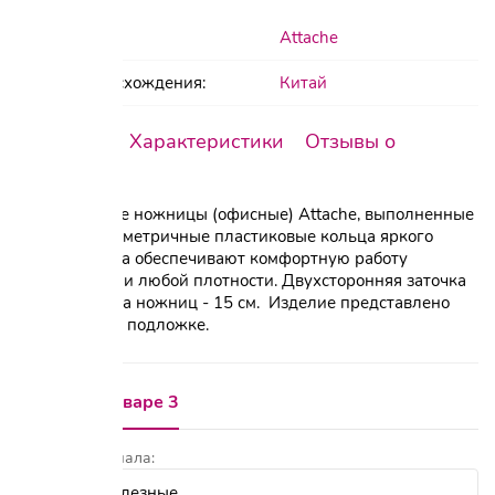
Бренд:
Attache
Страна происхождения:
Китай
Описание
Характеристики
Отзывы о
товаре
Канцелярские ножницы (офисные) Attache, выполненные
из стали. Симметричные пластиковые кольца яркого
желтого цвета обеспечивают комфортную работу
с материалами любой плотности. Двухсторонняя заточка
лезвий. Длина ножниц - 15 см. Изделие представлено
на картонной подложке.
Отзывы о товаре 3
Показать сначала: