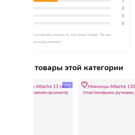
4 звезды
1
3 звезды
0
2 звезды
0
1 звезда
0
Отзывы могут оставлять только те, кто купил товар. Так мы
формируем честный рейтинг.
Другие товары этой категории
хит
-39%