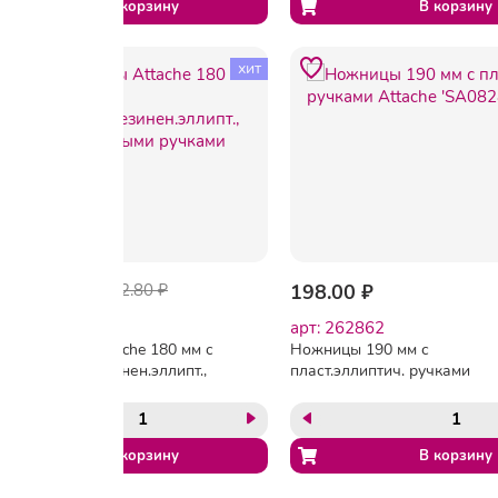
хит
-22%
244.80 ₽
312.80 ₽
198.00 ₽
арт: 167356
арт: 262862
Ножницы Attache 180 мм с
Ножницы 190 мм с
пласт.прорезинен.эллипт.,
пласт.эллиптич. ручками
красно-серыми ручками
Attache 'SA0828-180