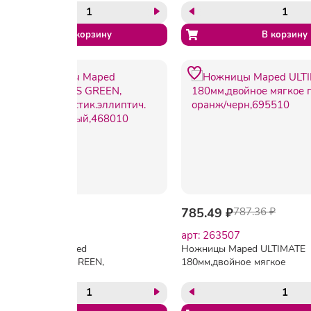
127.05 ₽
785.49 ₽
787.36 ₽
арт: 263504
арт: 263507
Ножницы Maped
Ножницы Maped ULTIMATE
ESSENTIALS GREEN,
180мм,двойное мягкое
170мм,пластик.эллиптич.
покр.колец, оранж/
ручки,черный,468010
черн,695510