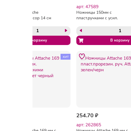
арт: 159336
арт: 47589
Ножницы Attache
Ножницы 150мм с
Ergo&Soft в ассор 14 см
пласт.ручками с усил.
Attache '9006A
хит
177.30 ₽
254.70 ₽
арт: 47587
арт: 262865
Ножницы Attache 169 мм с
Ножницы Attache 169 мм с