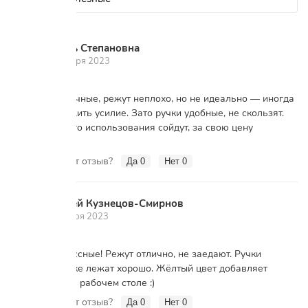
Любовь Степановна
Л
12 декабря 2023
Ножницы обычные, режут неплохо, но не идеально — иногда
нужно приложить усилие. Зато ручки удобные, не скользят.
Для домашнего использования сойдут, за свою цену
нормально.
Вам помог этот отзыв?
Да
0
Нет
0
Тимофей Кузнецов-Смирнов
Т
18 октября 2023
Ножницы классные! Режут отлично, не заедают. Ручки
удобные, в руке лежат хорошо. Жёлтый цвет добавляет
настроения на рабочем столе :)
Вам помог этот отзыв?
Да
0
Нет
0