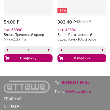
-12%
54.00 ₽
383.40 ₽
435.60 ₽
арт: 66998
арт: 43680
Бланк Приходный ордер
Бланк Расх.кассовый
(книж.100л.) в
ордер (5кн.х100л.) офсет
термопленке офсет
Тел:
8(495)134-59-91
Почта:
info@attacher.ru
ГЛАВНАЯ
ОПЛАТА