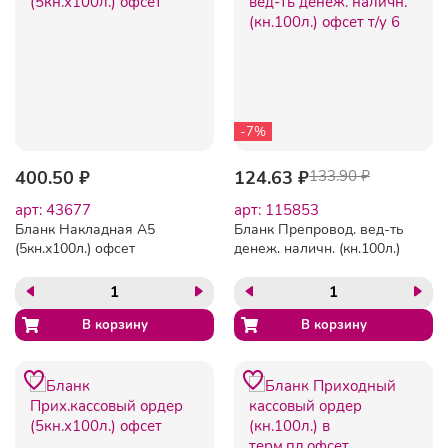
-7%
400.50 ₽
124.63 ₽
133.90 ₽
арт: 43677
арт: 115853
Бланк Накладная А5
Бланк Препровод. вед-ть
(5кн.х100л.) офсет
денеж. наличн. (кн.100л.)
офсет т/у 6