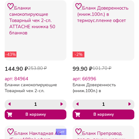
-43%
-2%
144.90 ₽
253.80 ₽
99.90 ₽
101.70 ₽
арт: 84964
арт: 66996
Бланки самокопирующие
Бланк Доверенность
Товарный чек 2-сл.
(книж.100л.) в
ATTACHE книжка 50
термоус.пленке офсет
бланков
хит