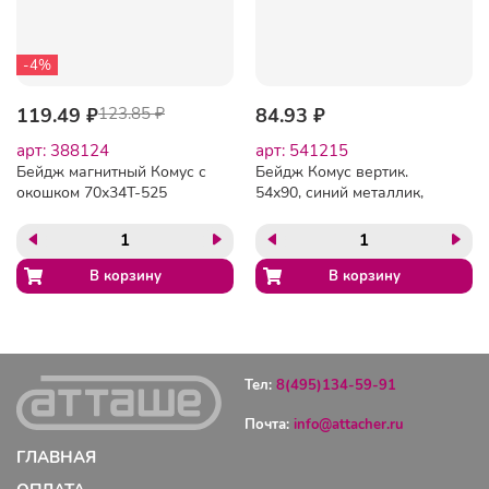
-4%
119.49 ₽
123.85 ₽
84.93 ₽
арт: 388124
арт: 541215
Бейдж магнитный Комус с
Бейдж Комус вертик.
окошком 70х34T-525
54х90, синий металлик,
PU, Т-814V
Тел:
8(495)134-59-91
Почта:
info@attacher.ru
ГЛАВНАЯ