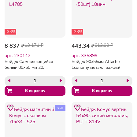
-33%
-28%
8 837 ₽
13 171 ₽
443.34 ₽
612.00 ₽
арт: 230142
арт: 335899
Бейдж Самоклеющийся
Бейдж 90х55мм Attache
белый,80х50 мм 20л.,
Economy металл зажим/
L4785
булавка (50шт),18мкм
хит