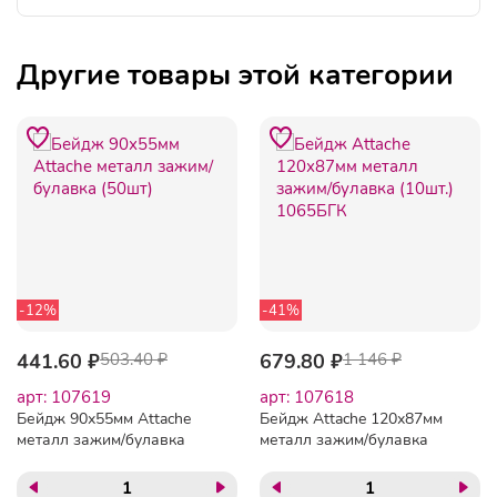
Другие товары этой категории
-12%
-41%
441.60 ₽
503.40 ₽
679.80 ₽
1 146 ₽
арт: 107619
арт: 107618
Бейдж 90х55мм Attache
Бейдж Attache 120х87мм
металл зажим/булавка
металл зажим/булавка
(50шт)
(10шт.) 1065БГК