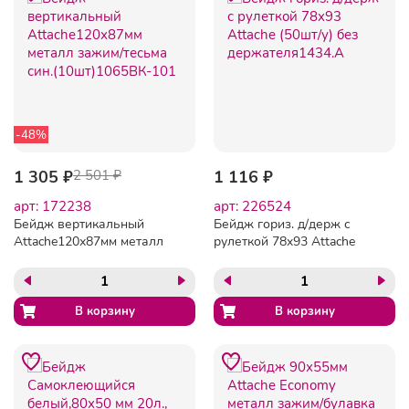
-48%
1 305 ₽
2 501 ₽
1 116 ₽
арт: 172238
арт: 226524
Бейдж вертикальный
Бейдж гориз. д/держ с
Attache120х87мм металл
рулеткой 78x93 Attache
зажим/тесьма син.
(50шт/у) без
(10шт)1065ВК-101
держателя1434.А