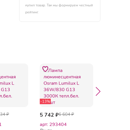
купил товар. Так мы формируем честный
рейтинг.
-13%
-7%
034 ₽
5 742 ₽
6 604 ₽
6 215 ₽
6 
1
арт: 293404
арт: 29340