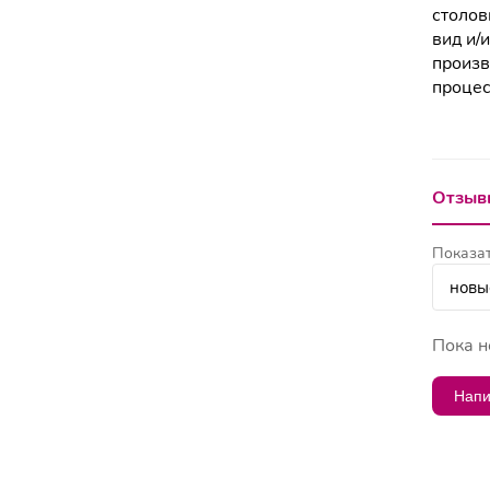
столов
вид и/
произв
процес
Отзывы
Показат
Пока н
Напи