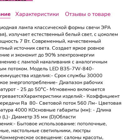
ание
Характеристики
Отзывы о товаре
иодная лампа классической формы свечи ЭРА
ая), излучает естественный белый свет, с цоколем
ощность 7 Вт. Современный, качественный
упный источник света. Создает яркое ровное
ние и экономит до 90% электроэнергии
внению с лампой накаливания с аналогичным
ым потоком. Модель LED B35-7W-840-
еимущества изделия:- Срок службы 30000
зкое энергопотребление- Диапазон рабочих
атурот - 25 до 50°C- Мгновенно включается
агреваетсяХарактеристики изделий:- Коэффициент
ередачи Ra 80- Световой поток 560 Лм- Цветовая
атура 4000 КОсновные габариты (мм): - Длина
 (L)- Диаметр 35 мм (D)Области
ения:- Бытовое использование: потолочные,
ные, настольные светильники, люстры
 Коммерческое освещение: салоны красоты,