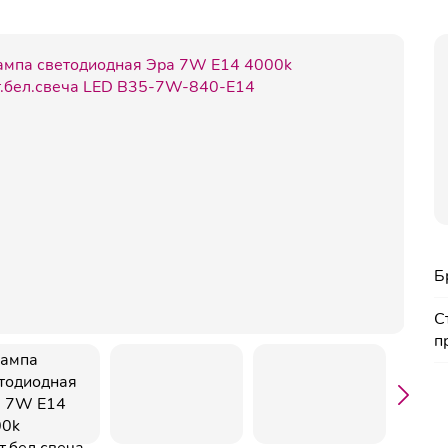
Б
С
п