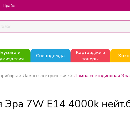
Прайс
Бумага и
Картриджи и
Спецодежда
Хозт
умизделия
тонеры
Лампа светодиодная Эра
приборы
Лампы электрические
 Эра 7W E14 4000k нейт.б