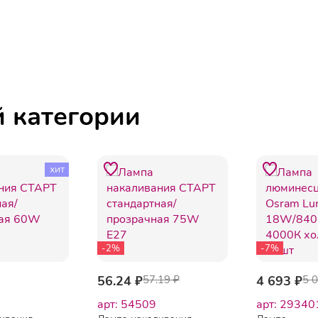
й категории
хит
-2%
-7%
56.24 ₽
57.19 ₽
4 693 ₽
5 
арт: 54509
арт: 29340