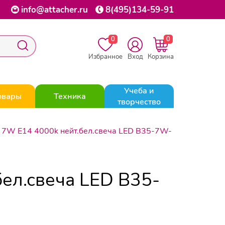
info@attacher.ru
8(495)134-59-91
0
0
Избранное
Вход
Корзина
Учеба и
овары
Техника
творчество
 7W E14 4000k нейт.бел.свеча LED B35-7W-
ел.свеча LED B35-