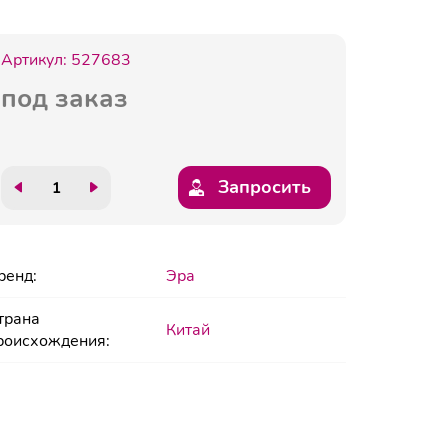
Артикул:
527683
под заказ
Запросить
ренд:
Эра
трана
Китай
роисхождения: