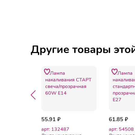
Другие товары это
55.91 ₽
61.85 ₽
6
арт: 132487
арт: 54508