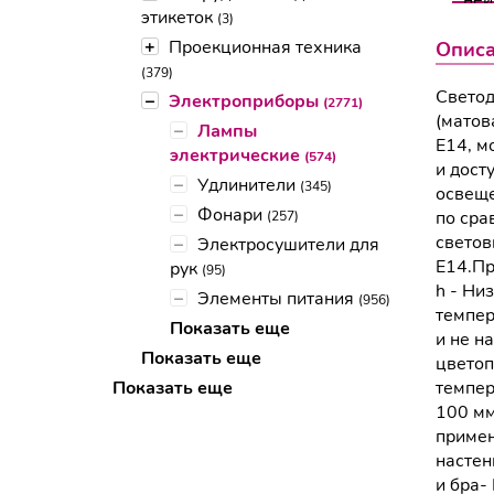
этикеток
(3)
+
Проекционная техника
Опис
(379)
Светод
–
Электроприборы
(2771)
(матов
–
Лампы
E14, м
электрические
(574)
и дост
–
Удлинители
(345)
освеще
–
Фонари
по сра
(257)
светов
–
Электросушители для
E14.Пр
рук
(95)
h - Ни
–
Элементы питания
(956)
темпер
Показать еще
и не н
Показать еще
цветоп
Показать еще
темпер
100 мм
примен
настен
и бра-