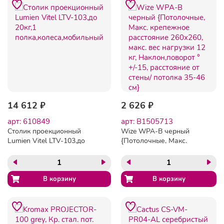
14 612 ₽
2 626 ₽
арт: 610849
арт: B1505713
Столик проекционный
Wize WPA-B черный
Lumien Vitel LTV-103,до
{Потолочные, Макс.
20кг,1
крепежное расстояние
полка,колеса,мобильный
260х260, макс. вес
нагрузки 12 кг,
Наклон,поворот °+/-15,
расстояние от стены/
потолка 35-46 см}