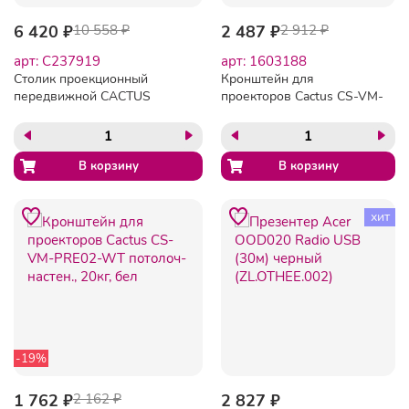
6 420 ₽
10 558 ₽
2 487 ₽
2 912 ₽
арт: C237919
арт: 1603188
Столик проекционный
Кронштейн для
передвижной CACTUS
проекторов Cactus CS-VM-
(100х37х42 см), с
PR05B-BK потолоч-
регулировкой высоты и
настен.,10 кг, черн
наклона, CS-VM-PT01
хит
-19%
1 762 ₽
2 162 ₽
2 827 ₽