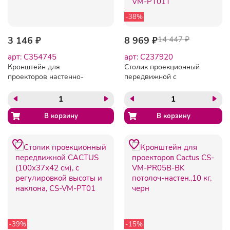
-38%
3 146 ₽
8 969 ₽
14 447 ₽
арт: C354745
арт: C237920
Кронштейн для
Столик проекционный
проекторов настенно-
передвижной с
потолочный CACTUS CS-
площадкой для ноутбука
VM-PRE04-WT белый, 70-
CACTUS (100х37х42 см),
120 см, 23 кг
CS-VM-PT01T
-39%
-15%