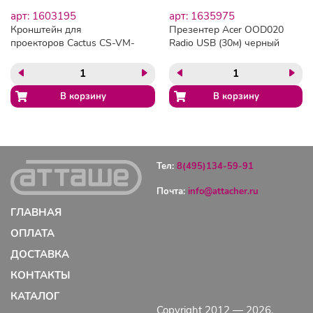
арт: 1603195
арт: 1635975
Кронштейн для
Презентер Acer OOD020
проекторов Cactus CS-VM-
Radio USB (30м) черный
PRE02-WT потолоч-
(ZL.OTHEE.002)
настен., 20кг, бел
Тел:
8(495)134-59-91
Почта:
info@attacher.ru
ГЛАВНАЯ
ОПЛАТА
ДОСТАВКА
КОНТАКТЫ
КАТАЛОГ
Copyright 2012 — 2026.