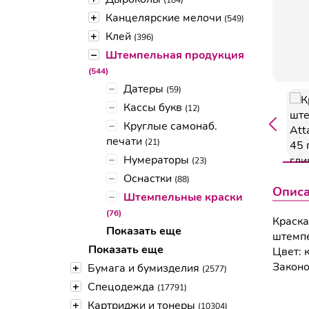
(184)
+
Канцелярские мелочи
(549)
+
Клей
(396)
–
Штемпельная продукция
(544)
–
Датеры
(59)
–
Кассы букв
(12)
–
Круглые самонаб.
печати
(21)
–
Нумераторы
(23)
–
Оснастки
(88)
Опис
–
Штемпельные краски
(76)
Краска
Показать еще
штемпе
Показать еще
Цвет: 
Законо
+
Бумага и бумизделия
(2577)
+
Спецодежда
(17791)
+
Картриджи и тонеры
(10304)