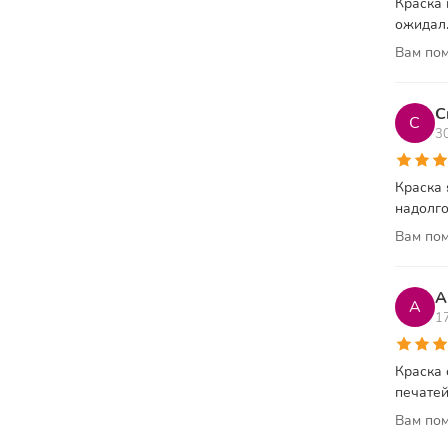
Краска 
ожидал.
Вам пом
С
С
3
Краска 
надолго
Вам пом
А
А
1
Краска 
печатей
Вам пом