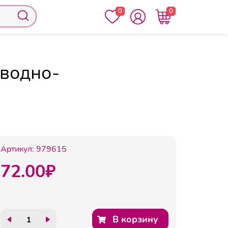
0
0
льная Attache красная 45 гр на водно-
 водно-
Артикул:
979615
72.00
₽
В корзину