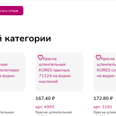
сать отзыв
й категории
167.40 ₽
172.80 ₽
арт: 4969
арт: 3181
пельная
Краска штемпельная
Краска штем