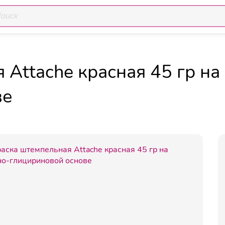
Краска штемпе
мпельная продукция
Штемпельные краски
 Attache красная 45 гр на
ве