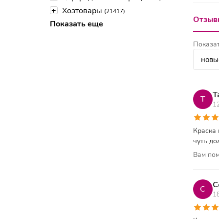
+
Хозтовары
(21417)
Отзывы
Показать еще
Показат
Т
Т
1
Краска 
чуть до
Вам пом
С
С
1