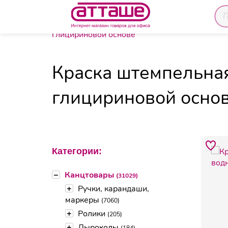
Главная
Каталог товаров
Канцтовары
Ште
глицириновой основе
Краска штемпельная
глицириновой осно
Категории:
–
Канцтовары
(31029)
+
Ручки, карандаши,
маркеры
(7060)
+
Ролики
(205)
+
Дыроколы