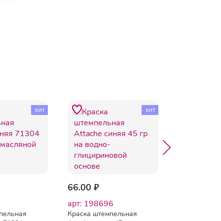
хит
хит
-13%
66.00 ₽
1 501 ₽
1 
арт: 198696
арт: 22319
пельная
Краска штемпельная
Краска штем