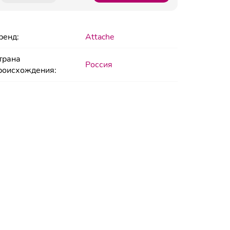
ренд:
Attache
трана
Россия
роисхождения: