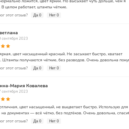
нормально ложится, цвет яркий. Но высыхает чуть дольше, чем я
 В целом работает, штампы чёткие.
ог этот отзыв?
Да
0
Нет
0
ветлана
0 сентября 2023
яркая, цвет насыщенный красный. Не засыхает быстро, хватает
. Штампы получаются чёткие, без разводов. Очень довольна поку
ог этот отзыв?
Да
0
Нет
0
нна-Мария Ковалева
7 сентября 2023
отличная, цвет насыщенный, не выцветает быстро. Использую для
 на документах — всё чётко, без подтёков. Очень довольна, спаси
ог этот отзыв?
Да
0
Нет
0