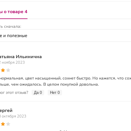
 о товаре 4
ь сначала:
атьяна Ильинична
2 ноября 2023
нормальная, цвет насыщенный, сохнет быстро. Но кажется, что со
льше, чем ожидалось. В целом покупкой довольна.
ог этот отзыв?
Да
0
Нет
0
ергей
8 октября 2023