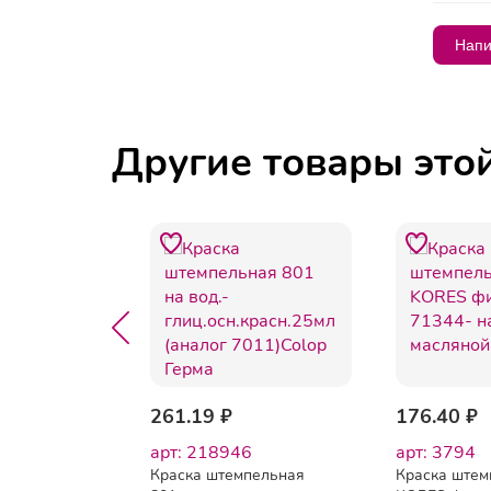
Напи
Другие товары это
48.42 ₽
261.19 ₽
176.40 ₽
арт: 218946
арт: 3794
пельная
Краска штемпельная
Краска штем