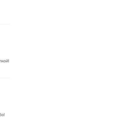
пкой!
бо!