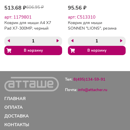
513.68 ₽
606.95 ₽
95.56 ₽
арт: 1179801
арт: C513310
Коврик для мыши A4 X7
Коврик для мыши
Pad X7-300MP, черный
SONNEN "LIONS", резина
+ ткань, 220х180х3 мм,
513310
Тел:
8(495)134-59-91
Почта:
info@attacher.ru
ГЛАВНАЯ
ОПЛАТА
ДОСТАВКА
КОНТАКТЫ