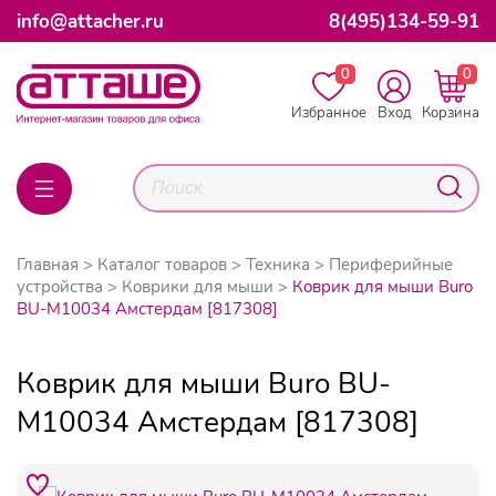
info@attacher.ru
8(495)134-59-91
0
0
Избранное
Вход
Корзина
Главная
Каталог товаров
Техника
Периферийные
устройства
Коврики для мыши
Коврик для мыши Buro
BU-M10034 Амстердам [817308]
Коврик для мыши Buro BU-
M10034 Амстердам [817308]