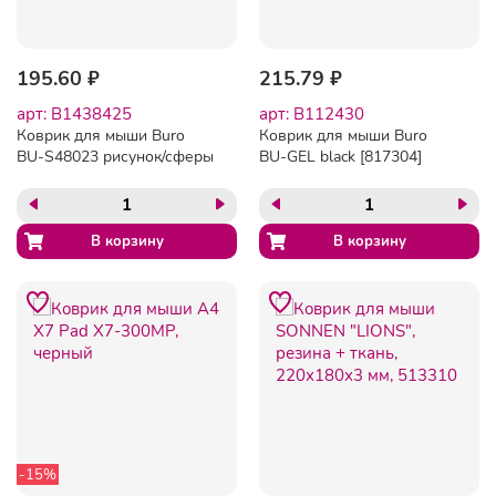
195.60 ₽
215.79 ₽
арт: B1438425
арт: B112430
Коврик для мыши Buro
Коврик для мыши Buro
BU-S48023 рисунок/сферы
BU-GEL black [817304]
[375270]
-15%