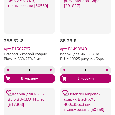
258.32 ₽
88.23 ₽
арт: B1502787
арт: B1493840
Defender Игровой коврик
Коврик для мыши Buro
Black M 360x270x3 мм,
BU-M10025 рисунок/Бора-
ткань+резина [50560]
Бора [291837]