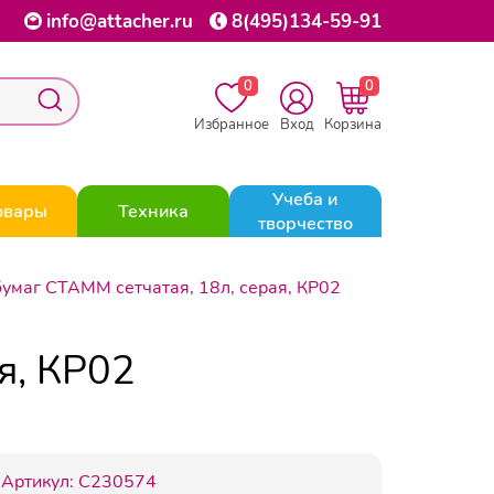
info@attacher.ru
8(495)134-59-91
0
0
Избранное
Вход
Корзина
Учеба и
овары
Техника
творчество
бумаг СТАММ сетчатая, 18л, серая, КР02
я, КР02
Артикул:
C230574