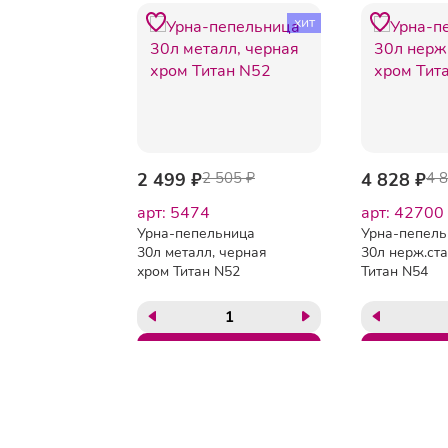
хит
2 499 ₽
2 505 ₽
4 828 ₽
4 
арт: 5474
арт: 42700
Урна-пепельница
Урна-пепель
30л металл, черная
30л нерж.ста
хром Титан N52
Титан N54