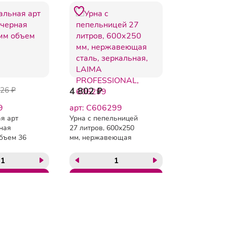
826 ₽
4 802 ₽
9
арт: C606299
я арт
Урна с пепельницей
ная
27 литров, 600х250
бъем 36
мм, нержавеющая
сталь, зеркальная,
LAIMA
PROFESSIONAL,
606299