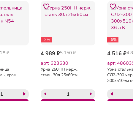
-3%
-6%
828 ₽
4 989 ₽
5 150 ₽
4 516 ₽
4 
арт: 623630
арт: 48603
ница
Урна 250НН нерж.
Урна стальна
ль, хром
сталь 30л 25х60см
СЛ2-300 чер
300х510мм о
л К