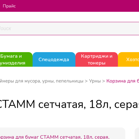
Прайс
Бумага и
Картриджи и
Спецодежда
Хозт
умизделия
тонеры
Корзина для 
йнеры для мусора, урны, пепельницы
Урны
СТАММ сетчатая, 18л, сера