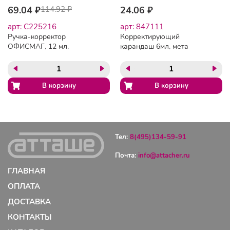
69.04 ₽
114.92 ₽
24.06 ₽
арт: C225216
арт: 847111
Ручка-корректор
Корректирующий
ОФИСМАГ, 12 мл,
карандаш 6мл, мета
металлический
ллический наконечник
наконечник, 225216
Тел:
8(495)134-59-91
Почта:
info@attacher.ru
ГЛАВНАЯ
ОПЛАТА
ДОСТАВКА
КОНТАКТЫ