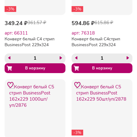
-3%
-3%
349.24 ₽
361.57 ₽
594.86 ₽
615.86 ₽
арт: 66311
арт: 76318
Конверт белый C4 стрип
Конверт белый C4стрип
BusinessPost 229х324
BusinessPost 229х324
25шт/уп/3755
50шт/уп/3754
-3%