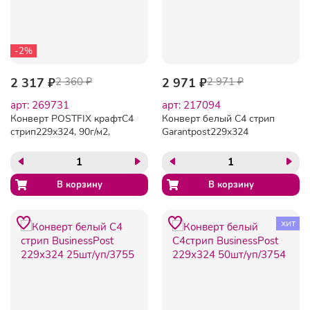
-2%
2 317 ₽
2 360 ₽
2 971 ₽
2 971 ₽
арт: 269731
арт: 217094
Конверт POSTFIX крафтС4
Конверт белый C4 стрип
стрип229х324, 90г/м2,
Garantpost229х324
250шт/уп
100г250шт/уп/3810
хит