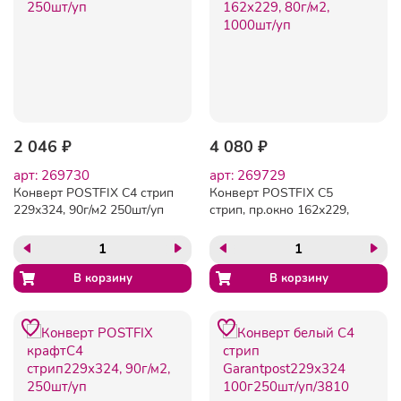
2 046 ₽
4 080 ₽
арт: 269730
арт: 269729
Конверт POSTFIX С4 стрип
Конверт POSTFIX С5
229х324, 90г/м2 250шт/уп
стрип, пр.окно 162х229,
80г/м2, 1000шт/уп