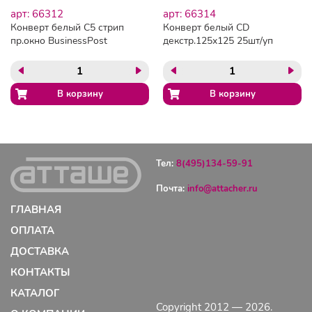
арт: 66312
арт: 66314
Конверт белый C5 стрип
Конверт белый CD
пр.окно BusinessPost
декстр.125х125 25шт/уп
162х229 50шт/уп/2961
/4504
Тел:
8(495)134-59-91
Почта:
info@attacher.ru
ГЛАВНАЯ
ОПЛАТА
ДОСТАВКА
КОНТАКТЫ
КАТАЛОГ
Copyright 2012 — 2026.