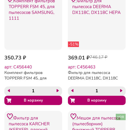
-51%
350.73 ₽
369.01 ₽
746.17 ₽
арт: C456440
арт: C456463
Комплект фильтров
Фильтр для пылесоса
TOPPERR FSM 45, для
DEERMA DX118C, DX118C
пылесосов SAMSUNG,
HEPA
1111
нов