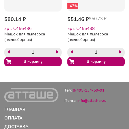
-42%
580.14 ₽
551.46 ₽
950.73 ₽
арт: C456436
арт: C456438
Мешок для пылесоса
Мешок для пылесоса
(пылесборник)
(пылесборник)
синтетический TOPPERR
синтетический TOPPERR
EX10, ELECTROLUX,
SM 90, SAMSUNG,
PHILIPS, КОМПЛЕКТ 4 шт.,
КОМПЛЕКТ 4 шт., 1407
1404
Тел:
8(495)134-59-91
Почта:
info@attacher.ru
ГЛАВНАЯ
ОПЛАТА
ДОСТАВКА