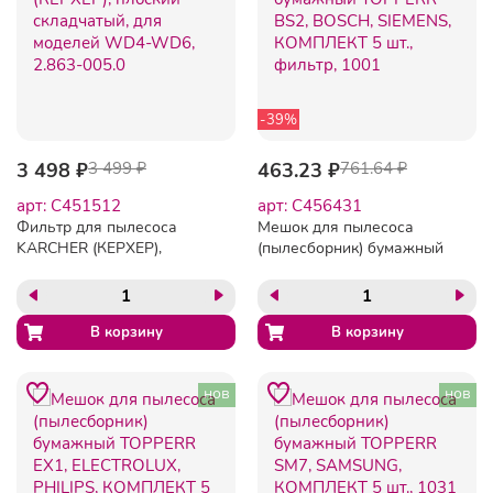
-39%
3 498 ₽
3 499 ₽
463.23 ₽
761.64 ₽
арт: C451512
арт: C456431
Фильтр для пылесоса
Мешок для пылесоса
KARCHER (КЕРХЕР),
(пылесборник) бумажный
плоский складчатый, для
TOPPERR BS2, BOSCH,
моделей WD4-WD6,
SIEMENS, КОМПЛЕКТ 5
2.863-005.0
шт., фильтр, 1001
нов
нов