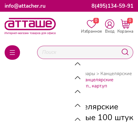
info@attacher.ru
8(495)134-59-91
0
0
Избранное
Вход
Корзина
Главная
Каталог товаров
Канцтовары
Канцелярские
мелочи
Кнопки
Кнопки Attache канцелярские
металлические золотые 100 штук в уп., карт.уп
Кнопки Attache канцелярские
металлические золотые 100 штук
в уп., карт.уп