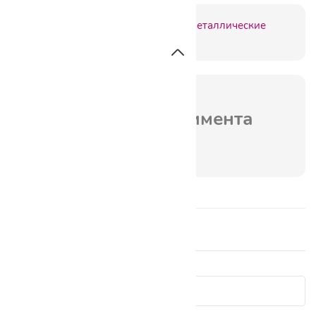
Артикул:
867781
выведен из ассортимента
Отзывы о товаре 0
Показать сначала: