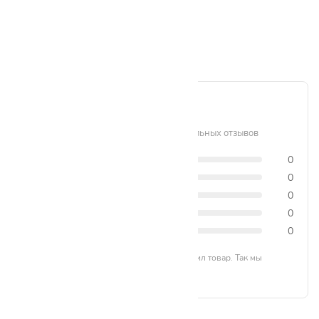
Пока нет отзывов. Будьте первым!
Написать отзыв
0 / 5
Рейтинг формируется на основе актуальных отзывов
5 звёзд
0
4 звезды
0
3 звезды
0
2 звезды
0
1 звезда
0
Отзывы могут оставлять только те, кто купил товар. Так мы
формируем честный рейтинг.