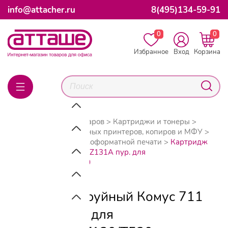
info@attacher.ru
8(495)134-59-91
0
0
Избранное
Вход
Корзина
Главная
Каталог товаров
Картриджи и тонеры
Картриджи для струйных принтеров, копиров и МФУ
Картриджи для широкоформатной печати
Картридж
струйный Комус 711 CZ131A пур. для
HPDesignJetT120/T520
Картридж струйный Комус 711
CZ131A пур. для