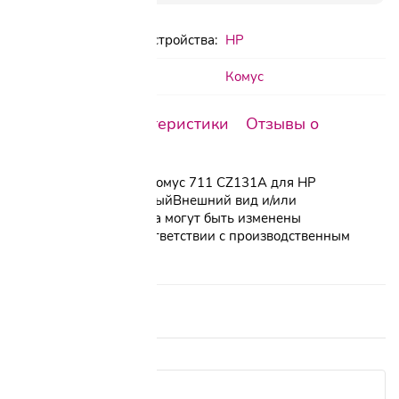
Бренд печатающего устройства:
HP
Бренд:
Комус
Описание
Характеристики
Отзывы о
товаре
Картридж струйный Комус 711 CZ131A для НР
пурпурный совместимыйВнешний вид и/или
характеристики товара могут быть изменены
производителем в соответствии с производственным
процессом.
Отзывы о товаре 4
Показать сначала: