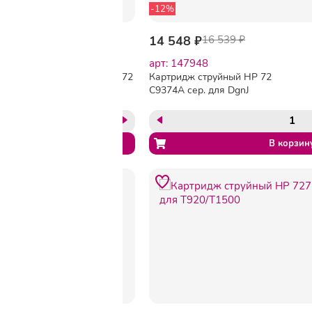
-7%
-12%
13 190 ₽
14 116 ₽
14 548 ₽
16 539 ₽
арт: 147947
арт: 147948
Картридж струйный HP 72
Картридж струйный HP 72
C9371A гол. для DgnJ
C9374A сер. для DgnJ
T610/770/1100/1120
T610/770/1100/1120
-3%