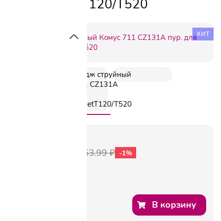
HPDesignJetT120/T520
хит
Артикул:
865527
360.93
₽
363.99 ₽
-1%
В корзину