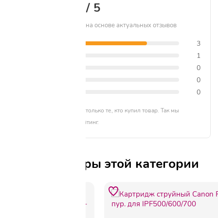
4.8 / 5
Рейтинг формируется на основе актуальных отзывов
5 звёзд
3
4 звезды
1
3 звезды
0
2 звезды
0
1 звезда
0
Отзывы могут оставлять только те, кто купил товар. Так мы
формируем честный рейтинг.
Другие товары этой категории