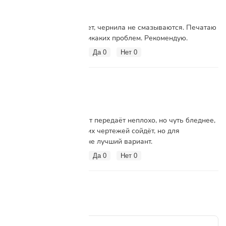
Цвет точно соответствует, чернила не смазываются. Печатаю
чертежи — всё чётко, никаких проблем. Рекомендую.
Вам помог этот отзыв?
Да
0
Нет
0
В. Дорофеев
В
3 ноября 2023
В целом нормально, цвет передаёт неплохо, но чуть бледнее,
чем ожидал. Для рабочих чертежей сойдёт, но для
фотопечати, наверное, не лучший вариант.
Вам помог этот отзыв?
Да
0
Нет
0
Написать отзыв