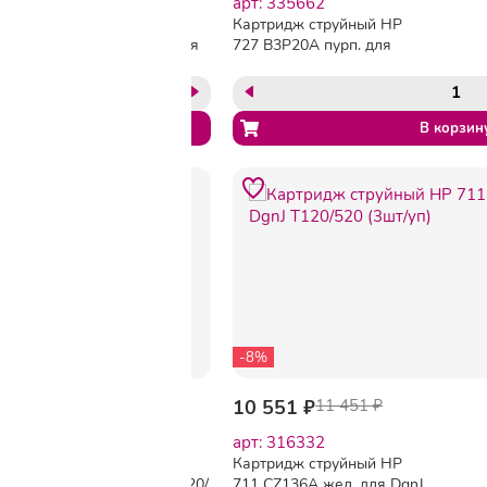
арт: 335658
арт: 335662
Картридж струйный HP
Картридж струйный HP
727 B3P22A мат. чер. для
727 B3P20A пурп. для
Т920/Т1500
Т920/Т1500
-8%
13 678 ₽
10 551 ₽
11 451 ₽
арт: 335663
арт: 316332
Картридж струйный HP
Картридж струйный HP
727 B3P19A гол. для Т920/
711 CZ136A жел. для DgnJ