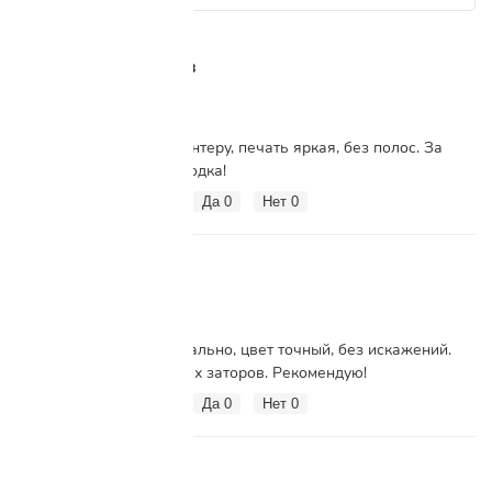
Григорий Ветров
Г
15 ноября 2023
Отлично подошёл к принтеру, печать яркая, без полос. За
свои деньги просто находка!
Вам помог этот отзыв?
Да
0
Нет
0
Артём
А
12 ноября 2023
Картридж подошёл идеально, цвет точный, без искажений.
Печать плавная, никаких заторов. Рекомендую!
Вам помог этот отзыв?
Да
0
Нет
0
Роман
Р
12 ноября 2023