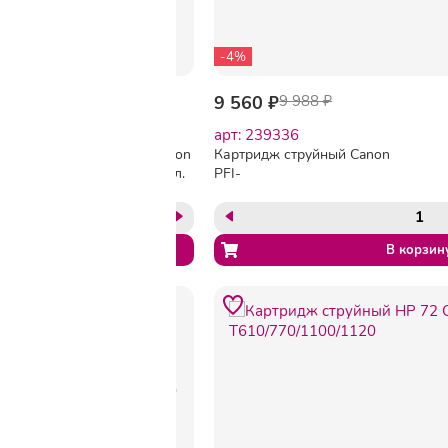
-4%
9 856 ₽
9 560 ₽
9 988 ₽
арт: 239339
арт: 239336
Картридж струйный Canon
Картридж струйный Canon
PFI-102Y (0898B001) жел.
PFI-
для IPF500/600/700
102МBK(0894B001/894B003)мат.чр.