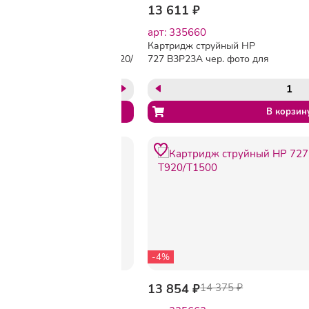
13 802 ₽
14 214 ₽
13 611 ₽
арт: 335659
арт: 335660
Картридж струйный HP
Картридж струйный HP
727 B3P24A сер. для Т920/
727 B3P23A чер. фото для
Т1500
Т920/Т1500
-4%
13 611 ₽
13 854 ₽
14 375 ₽