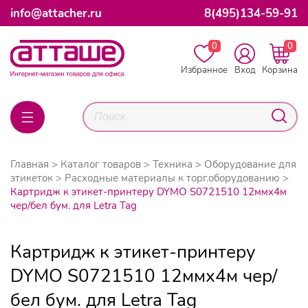
info@attacher.ru
8(495)134-59-91
0
0
Избранное
Вход
Корзина
Главная
Каталог товаров
Техника
Оборудование для
этикеток
Расходные материалы к торг.оборудованию
Картридж к этикет-принтеру DYMO S0721510 12ммх4м
чер/бел бум. для Letra Tag
Картридж к этикет-принтеру
DYMO S0721510 12ммх4м чер/
бел бум. для Letra Tag