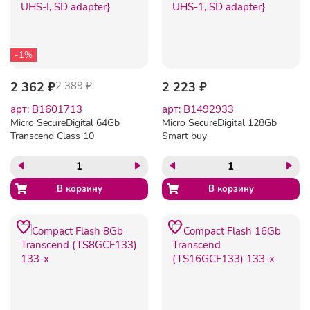
-1%
2 362 ₽
2 389 ₽
2 223 ₽
арт: B1601713
арт: B1492933
Micro SecureDigital 64Gb
Micro SecureDigital 128Gb
Transcend Class 10
Smart buy
TS64GUSD300S-A
SB128GBSDCL10-01 {Micro
{MicroSDXC Class 10 UHS-
SDHC Class 10, UHS-1, SD
I, SD adapter}
adapter}