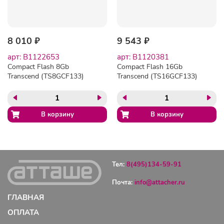
8 010 ₽
9 543 ₽
арт: B1122653
арт: B1120381
Compact Flash 8Gb
Compact Flash 16Gb
Transcend (TS8GCF133)
Transcend (TS16GCF133)
133-x
133-x
Тел:
8(495)134-59-91
Почта:
info@attacher.ru
ГЛАВНАЯ
ОПЛАТА