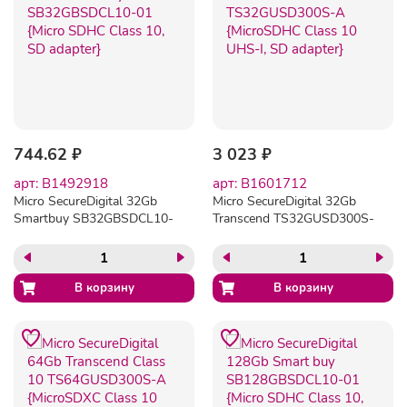
744.62 ₽
3 023 ₽
арт: B1492918
арт: B1601712
Micro SecureDigital 32Gb
Micro SecureDigital 32Gb
Smartbuy SB32GBSDCL10-
Transcend TS32GUSD300S-
01 {Micro SDHC Class 10,
A {MicroSDHC Class 10
SD adapter}
UHS-I, SD adapter}