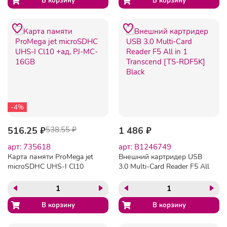
-4%
516.25 ₽
538.55 ₽
1 486 ₽
арт: 735618
арт: B1246749
Карта памяти ProMega jet
Внешний картридер USB
microSDHC UHS-I Cl10
3.0 Multi-Card Reader F5 All
+ад, PJ-MC-16GB
in 1 Transcend [TS-RDF5K]
Black